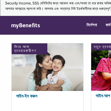
Security Income, SSI) বেনিফিটের জন্য আবেদন করা এবং/অথবা তা ধরে রাখার অভিজ্ঞতা জা
আপনার আগ্রহের প্রশংসা করি। আপনার এবং অন্যান্য নিউ ইয়র্কবাসীদের জন্য গুরুত্বপূর
myBenefits
নির্দেশনা
কার্
ফিরে আসা
নতুন ব্যবহ
ব্যবহারকারীগণ
সাইন-আপ 
সাইন-ইন করুন