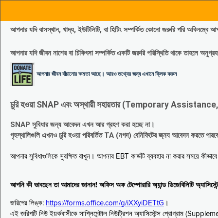
আপনার যদি বাসস্থান, খাদ্য, ইউটিলিটি, বা হিটিং সম্পর্কিত কোনো জরুরি পরি 
আপনার যদি জীবন নাশের বা চিকিৎসা সম্পর্কিত একটি জরুরি পরিস্থিতি থাকে তাহলে অনু
আপনার জীবন বাঁচানোর ক্ষমতা আছে। আরও তথ্যের জন্য এখানে ক্লিক করুন
চুরি হওয়া SNAP এবং অস্থায়ী সহায়তার (Temporary Assistance, TA) সুবিধ
SNAP সুবিধার জন্য আবেদন এখন আর গ্রহণ করা হচ্ছে না।
গৃহস্থালিগুলি এখনও চুরি হওয়া পরিবর্তিত TA (নগদ) বেনিফিটের জ্নয আবেদন করতে পা
আপনার সুবিধাগুলিকে সুরক্ষিত রাখুন। আপনার EBT কার্ডটি ব্যবহার না করার সময়ে কীভা
আপনি কী ভাবছেন তা আমাদের জানান! অফিস অফ টেম্পোরারি অ্যান্ড ডিজেবিলিটি অ্যাসি
জরিপের লিঙ্ক:
https://forms.office.com/g/iXXyiDETtG
।
এই জরিপটি নিউ ইয়র্কবাসীকে সাপ্লিমেন্টাল নিউট্রিশন অ্যাসিস্টেন্স প্রোগ্রাম (S