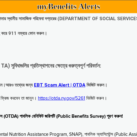
myBenefits Alerts
অবিলম্বে আপনার স্থানীয় সামাজিক পরিষেবা দপ্তরের (DEPARTMENT OF SOCIAL SERVIC
গ্রহ করে 911 নম্বরে ফোন করুন।
াগুলির প্রতিস্থাপনের ক্ষেত্রে গুরুত্বপূর্ণ পরিবর্তন:
রবেন।আরও তথ্যের জন্য
EBT Scam Alert | OTDA
ভিজিট করুন।
বে ফ্রিজ করবেন তা জানুন।
https://otda.ny.gov/5261
ভিজিট করুন।
স্টেন্স (OTDA) পাবলিক বেনিফিট জরিপটি (Public Benefits Survey) পূরণ করুন!
upplemental Nutrition Assistance Program, SNAP), পাবলিক অ্যাসিস্টেন্স (Public As