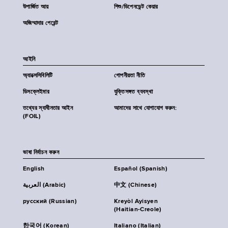
উপার্জিত আয়
শিশু/ডিপেনডেন্ট কেয়ার
অজিম্মাদার পেরেন্ট
আইনি
অ্যাক্সেসিবিলিটি
গোপনীয়তা নীতি
ডিসক্লেইমার
যুক্তিসঙ্গত ব্যবস্থা
তথ্যের স্বাধীনতার আইন
আমাদের সাথে যোগাযোগ করুন:
(FOIL)
ভাষা নির্বাচন করুন
English
Español (Spanish)
العربية (Arabic)
中文 (Chinese)
русский (Russian)
Kreyòl Ayisyen
(Haitian-Creole)
한국어 (Korean)
Italiano (Italian)