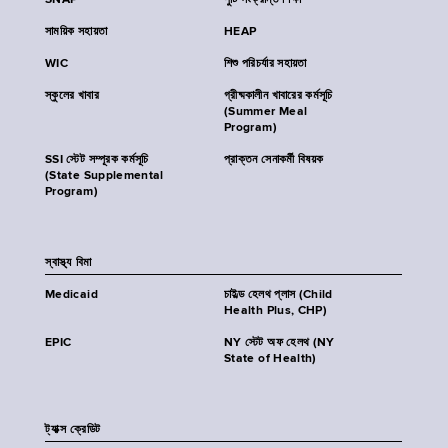
SNAP
পুষ্টি সংক্রান্ত শিক্ষা
সাময়িক সহায়তা
HEAP
WIC
শিশু পরিচর্যার সহায়তা
স্কুলের খাবার
গ্রীষ্মকালীন খাবারের কর্মসূচি
(Summer Meal
Program)
SSI স্টেট সম্পূরক কর্মসূচি
প্রাক্তন সেনাকর্মী বিষয়ক
(State Supplemental
Program)
স্বাস্থ্য বিমা
Medicaid
চাইল্ড হেলথ প্লাস (Child
Health Plus, CHP)
EPIC
NY স্টেট অফ হেলথ (NY
State of Health)
ট্যাক্স ক্রেডিট