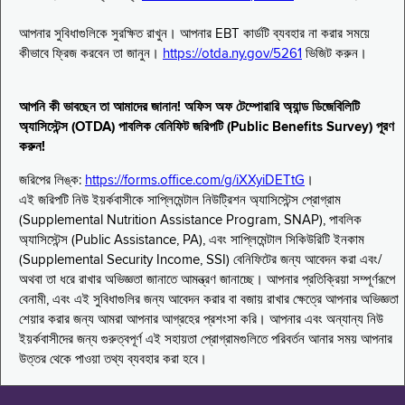
আপনার সুবিধাগুলিকে সুরক্ষিত রাখুন। আপনার EBT কার্ডটি ব্যবহার না করার সময়ে
কীভাবে ফ্রিজ করবেন তা জানুন।
https://otda.ny.gov/5261
ভিজিট করুন।
আপনি কী ভাবছেন তা আমাদের জানান! অফিস অফ টেম্পোরারি অ্যান্ড ডিজেবিলিটি
অ্যাসিস্টেন্স (OTDA) পাবলিক বেনিফিট জরিপটি (Public Benefits Survey) পূরণ
করুন!
জরিপের লিঙ্ক:
https://forms.office.com/g/iXXyiDETtG
।
এই জরিপটি নিউ ইয়র্কবাসীকে সাপ্লিমেন্টাল নিউট্রিশন অ্যাসিস্টেন্স প্রোগ্রাম
(Supplemental Nutrition Assistance Program, SNAP), পাবলিক
অ্যাসিস্টেন্স (Public Assistance, PA), এবং সাপ্লিমেন্টাল সিকিউরিটি ইনকাম
(Supplemental Security Income, SSI) বেনিফিটের জন্য আবেদন করা এবং/
অথবা তা ধরে রাখার অভিজ্ঞতা জানাতে আমন্ত্রণ জানাচ্ছে। আপনার প্রতিক্রিয়া সম্পূর্ণরূপে
বেনামী, এবং এই সুবিধাগুলির জন্য আবেদন করার বা বজায় রাখার ক্ষেত্রে আপনার অভিজ্ঞতা
শেয়ার করার জন্য আমরা আপনার আগ্রহের প্রশংসা করি। আপনার এবং অন্যান্য নিউ
ইয়র্কবাসীদের জন্য গুরুত্বপূর্ণ এই সহায়তা প্রোগ্রামগুলিতে পরিবর্তন আনার সময় আপনার
উত্তর থেকে পাওয়া তথ্য ব্যবহার করা হবে।