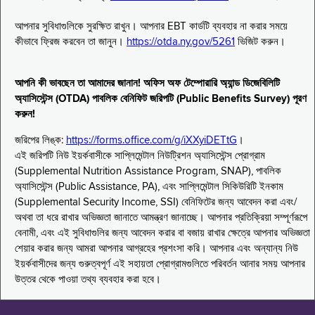
আপনার সুবিধাগুলিকে সুরক্ষিত রাখুন। আপনার EBT কার্ডটি ব্যবহার না করার সময়ে
কীভাবে ফ্রিজ করবেন তা জানুন।
https://otda.ny.gov/5261
ভিজিট করুন।
আপনি কী ভাবছেন তা আমাদের জানান! অফিস অফ টেম্পোরারি অ্যান্ড ডিজেবিলিটি
অ্যাসিস্টেন্স (OTDA) পাবলিক বেনিফিট জরিপটি (Public Benefits Survey) পূরণ
করুন!
জরিপের লিঙ্ক:
https://forms.office.com/g/iXXyiDETtG
।
এই জরিপটি নিউ ইয়র্কবাসীকে সাপ্লিমেন্টাল নিউট্রিশন অ্যাসিস্টেন্স প্রোগ্রাম
(Supplemental Nutrition Assistance Program, SNAP), পাবলিক
অ্যাসিস্টেন্স (Public Assistance, PA), এবং সাপ্লিমেন্টাল সিকিউরিটি ইনকাম
(Supplemental Security Income, SSI) বেনিফিটের জন্য আবেদন করা এবং/
অথবা তা ধরে রাখার অভিজ্ঞতা জানাতে আমন্ত্রণ জানাচ্ছে। আপনার প্রতিক্রিয়া সম্পূর্ণরূপে
বেনামী, এবং এই সুবিধাগুলির জন্য আবেদন করার বা বজায় রাখার ক্ষেত্রে আপনার অভিজ্ঞতা
শেয়ার করার জন্য আমরা আপনার আগ্রহের প্রশংসা করি। আপনার এবং অন্যান্য নিউ
ইয়র্কবাসীদের জন্য গুরুত্বপূর্ণ এই সহায়তা প্রোগ্রামগুলিতে পরিবর্তন আনার সময় আপনার
উত্তর থেকে পাওয়া তথ্য ব্যবহার করা হবে।