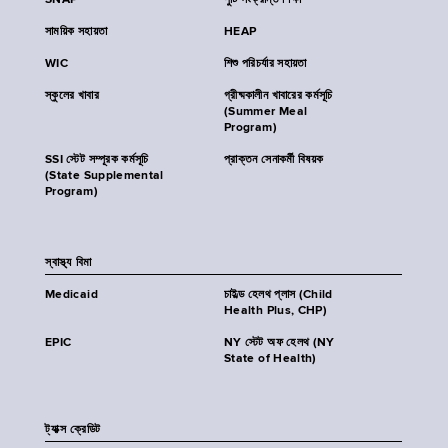
SNAP
পুষ্টি সংক্রান্ত শিক্ষা
সাময়িক সহায়তা
HEAP
WIC
শিশু পরিচর্যার সহায়তা
স্কুলের খাবার
গ্রীষ্মকালীন খাবারের কর্মসূচি
(Summer Meal
Program)
SSI স্টেট সম্পূরক কর্মসূচি
প্রাক্তন সেনাকর্মী বিষয়ক
(State Supplemental
Program)
স্বাস্থ্য বিমা
Medicaid
চাইল্ড হেলথ প্লাস (Child
Health Plus, CHP)
EPIC
NY স্টেট অফ হেলথ (NY
State of Health)
ট্যাক্স ক্রেডিট