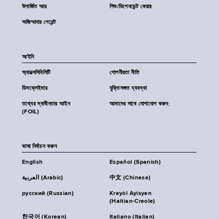
উপার্জিত আয়
শিশু/ডিপেনডেন্ট কেয়ার
অজিম্মাদার পেরেন্ট
আইনি
অ্যাক্সেসিবিলিটি
গোপনীয়তা নীতি
ডিসক্লেইমার
যুক্তিসঙ্গত ব্যবস্থা
তথ্যের স্বাধীনতার আইন
আমাদের সাথে যোগাযোগ করুন:
(FOIL)
ভাষা নির্বাচন করুন
English
Español (Spanish)
العربية (Arabic)
中文 (Chinese)
русский (Russian)
Kreyòl Ayisyen
(Haitian-Creole)
한국어 (Korean)
Italiano (Italian)