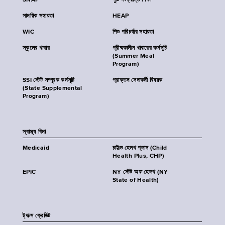
SNAP
পুষ্টি সংক্রান্ত শিক্ষা
সাময়িক সহায়তা
HEAP
WIC
শিশু পরিচর্যার সহায়তা
স্কুলের খাবার
গ্রীষ্মকালীন খাবারের কর্মসূচি
(Summer Meal
Program)
SSI স্টেট সম্পূরক কর্মসূচি
প্রাক্তন সেনাকর্মী বিষয়ক
(State Supplemental
Program)
স্বাস্থ্য বিমা
Medicaid
চাইল্ড হেলথ প্লাস (Child
Health Plus, CHP)
EPIC
NY স্টেট অফ হেলথ (NY
State of Health)
ট্যাক্স ক্রেডিট