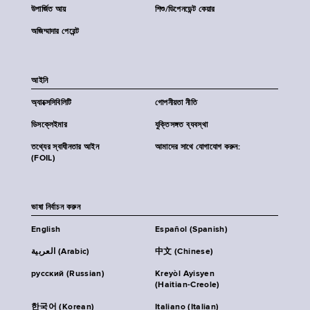
উপার্জিত আয়
শিশু/ডিপেনডেন্ট কেয়ার
অজিম্মাদার পেরেন্ট
আইনি
অ্যাক্সেসিবিলিটি
গোপনীয়তা নীতি
ডিসক্লেইমার
যুক্তিসঙ্গত ব্যবস্থা
তথ্যের স্বাধীনতার আইন
আমাদের সাথে যোগাযোগ করুন:
(FOIL)
ভাষা নির্বাচন করুন
English
Español (Spanish)
العربية (Arabic)
中文 (Chinese)
русский (Russian)
Kreyòl Ayisyen
(Haitian-Creole)
한국어 (Korean)
Italiano (Italian)