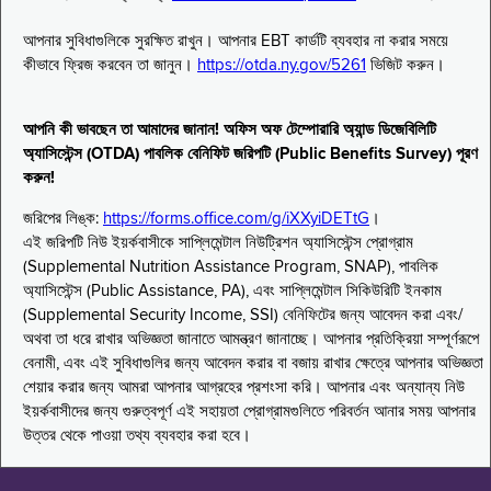
আপনার সুবিধাগুলিকে সুরক্ষিত রাখুন। আপনার EBT কার্ডটি ব্যবহার না করার সময়ে
কীভাবে ফ্রিজ করবেন তা জানুন।
https://otda.ny.gov/5261
ভিজিট করুন।
আপনি কী ভাবছেন তা আমাদের জানান! অফিস অফ টেম্পোরারি অ্যান্ড ডিজেবিলিটি
অ্যাসিস্টেন্স (OTDA) পাবলিক বেনিফিট জরিপটি (Public Benefits Survey) পূরণ
করুন!
জরিপের লিঙ্ক:
https://forms.office.com/g/iXXyiDETtG
।
এই জরিপটি নিউ ইয়র্কবাসীকে সাপ্লিমেন্টাল নিউট্রিশন অ্যাসিস্টেন্স প্রোগ্রাম
(Supplemental Nutrition Assistance Program, SNAP), পাবলিক
অ্যাসিস্টেন্স (Public Assistance, PA), এবং সাপ্লিমেন্টাল সিকিউরিটি ইনকাম
(Supplemental Security Income, SSI) বেনিফিটের জন্য আবেদন করা এবং/
অথবা তা ধরে রাখার অভিজ্ঞতা জানাতে আমন্ত্রণ জানাচ্ছে। আপনার প্রতিক্রিয়া সম্পূর্ণরূপে
বেনামী, এবং এই সুবিধাগুলির জন্য আবেদন করার বা বজায় রাখার ক্ষেত্রে আপনার অভিজ্ঞতা
শেয়ার করার জন্য আমরা আপনার আগ্রহের প্রশংসা করি। আপনার এবং অন্যান্য নিউ
ইয়র্কবাসীদের জন্য গুরুত্বপূর্ণ এই সহায়তা প্রোগ্রামগুলিতে পরিবর্তন আনার সময় আপনার
উত্তর থেকে পাওয়া তথ্য ব্যবহার করা হবে।