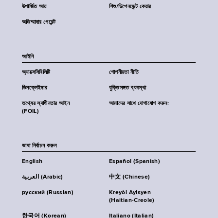
উপার্জিত আয়
শিশু/ডিপেনডেন্ট কেয়ার
অজিম্মাদার পেরেন্ট
আইনি
অ্যাক্সেসিবিলিটি
গোপনীয়তা নীতি
ডিসক্লেইমার
যুক্তিসঙ্গত ব্যবস্থা
তথ্যের স্বাধীনতার আইন
আমাদের সাথে যোগাযোগ করুন:
(FOIL)
ভাষা নির্বাচন করুন
English
Español (Spanish)
العربية (Arabic)
中文 (Chinese)
русский (Russian)
Kreyòl Ayisyen
(Haitian-Creole)
한국어 (Korean)
Italiano (Italian)