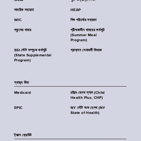
SNAP
পুষ্টি সংক্রান্ত শিক্ষা
সাময়িক সহায়তা
HEAP
WIC
শিশু পরিচর্যার সহায়তা
স্কুলের খাবার
গ্রীষ্মকালীন খাবারের কর্মসূচি
(Summer Meal
Program)
SSI স্টেট সম্পূরক কর্মসূচি
প্রাক্তন সেনাকর্মী বিষয়ক
(State Supplemental
Program)
স্বাস্থ্য বিমা
Medicaid
চাইল্ড হেলথ প্লাস (Child
Health Plus, CHP)
EPIC
NY স্টেট অফ হেলথ (NY
State of Health)
ট্যাক্স ক্রেডিট