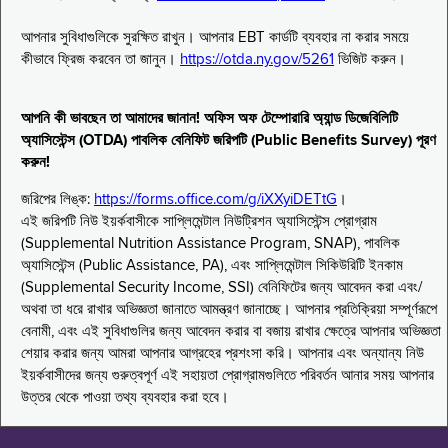
আপনার সুবিধাগুলিকে সুরক্ষিত রাখুন। আপনার EBT কার্ডটি ব্যবহার না করার সময়ে
কীভাবে ফ্রিজ করবেন তা জানুন।
https://otda.ny.gov/5261
ভিজিট করুন।
আপনি কী ভাবছেন তা আমাদের জানান! অফিস অফ টেম্পোরারি অ্যান্ড ডিজেবিলিটি
অ্যাসিস্টেন্স (OTDA) পাবলিক বেনিফিট জরিপটি (Public Benefits Survey) পূরণ
করুন!
জরিপের লিঙ্ক:
https://forms.office.com/g/iXXyiDETtG
।
এই জরিপটি নিউ ইয়র্কবাসীকে সাপ্লিমেন্টাল নিউট্রিশন অ্যাসিস্টেন্স প্রোগ্রাম
(Supplemental Nutrition Assistance Program, SNAP), পাবলিক
অ্যাসিস্টেন্স (Public Assistance, PA), এবং সাপ্লিমেন্টাল সিকিউরিটি ইনকাম
(Supplemental Security Income, SSI) বেনিফিটের জন্য আবেদন করা এবং/
অথবা তা ধরে রাখার অভিজ্ঞতা জানাতে আমন্ত্রণ জানাচ্ছে। আপনার প্রতিক্রিয়া সম্পূর্ণরূপে
বেনামী, এবং এই সুবিধাগুলির জন্য আবেদন করার বা বজায় রাখার ক্ষেত্রে আপনার অভিজ্ঞতা
শেয়ার করার জন্য আমরা আপনার আগ্রহের প্রশংসা করি। আপনার এবং অন্যান্য নিউ
ইয়র্কবাসীদের জন্য গুরুত্বপূর্ণ এই সহায়তা প্রোগ্রামগুলিতে পরিবর্তন আনার সময় আপনার
উত্তর থেকে পাওয়া তথ্য ব্যবহার করা হবে।