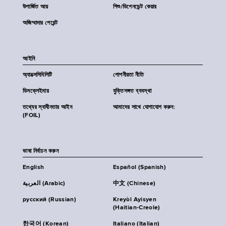
উপার্জিত আয়
শিশু/ডিপেনডেন্ট কেয়ার
অজিম্মাদার পেরেন্ট
আইনি
অ্যাক্সেসিবিলিটি
গোপনীয়তা নীতি
ডিসক্লেইমার
যুক্তিসঙ্গত ব্যবস্থা
তথ্যের স্বাধীনতার আইন
আমাদের সাথে যোগাযোগ করুন:
(FOIL)
ভাষা নির্বাচন করুন
English
Español (Spanish)
العربية (Arabic)
中文 (Chinese)
русский (Russian)
Kreyòl Ayisyen
(Haitian-Creole)
한국어 (Korean)
Italiano (Italian)