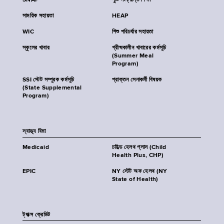
SNAP
পুষ্টি সংক্রান্ত শিক্ষা
সাময়িক সহায়তা
HEAP
WIC
শিশু পরিচর্যার সহায়তা
স্কুলের খাবার
গ্রীষ্মকালীন খাবারের কর্মসূচি
(Summer Meal
Program)
SSI স্টেট সম্পূরক কর্মসূচি
প্রাক্তন সেনাকর্মী বিষয়ক
(State Supplemental
Program)
স্বাস্থ্য বিমা
Medicaid
চাইল্ড হেলথ প্লাস (Child
Health Plus, CHP)
EPIC
NY স্টেট অফ হেলথ (NY
State of Health)
ট্যাক্স ক্রেডিট