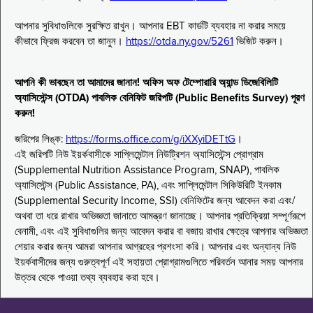
আপনার সুবিধাগুলিকে সুরক্ষিত রাখুন। আপনার EBT কার্ডটি ব্যবহার না করার সময়ে
কীভাবে ফ্রিজ করবেন তা জানুন।
https://otda.ny.gov/5261
ভিজিট করুন।
আপনি কী ভাবছেন তা আমাদের জানান! অফিস অফ টেম্পোরারি অ্যান্ড ডিজেবিলিটি
অ্যাসিস্টেন্স (OTDA) পাবলিক বেনিফিট জরিপটি (Public Benefits Survey) পূরণ
করুন!
জরিপের লিঙ্ক:
https://forms.office.com/g/iXXyiDETtG
।
এই জরিপটি নিউ ইয়র্কবাসীকে সাপ্লিমেন্টাল নিউট্রিশন অ্যাসিস্টেন্স প্রোগ্রাম
(Supplemental Nutrition Assistance Program, SNAP), পাবলিক
অ্যাসিস্টেন্স (Public Assistance, PA), এবং সাপ্লিমেন্টাল সিকিউরিটি ইনকাম
(Supplemental Security Income, SSI) বেনিফিটের জন্য আবেদন করা এবং/
অথবা তা ধরে রাখার অভিজ্ঞতা জানাতে আমন্ত্রণ জানাচ্ছে। আপনার প্রতিক্রিয়া সম্পূর্ণরূপে
বেনামী, এবং এই সুবিধাগুলির জন্য আবেদন করার বা বজায় রাখার ক্ষেত্রে আপনার অভিজ্ঞতা
শেয়ার করার জন্য আমরা আপনার আগ্রহের প্রশংসা করি। আপনার এবং অন্যান্য নিউ
ইয়র্কবাসীদের জন্য গুরুত্বপূর্ণ এই সহায়তা প্রোগ্রামগুলিতে পরিবর্তন আনার সময় আপনার
উত্তর থেকে পাওয়া তথ্য ব্যবহার করা হবে।