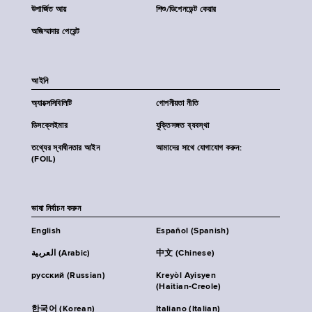
উপার্জিত আয়
শিশু/ডিপেনডেন্ট কেয়ার
অজিম্মাদার পেরেন্ট
আইনি
অ্যাক্সেসিবিলিটি
গোপনীয়তা নীতি
ডিসক্লেইমার
যুক্তিসঙ্গত ব্যবস্থা
তথ্যের স্বাধীনতার আইন
আমাদের সাথে যোগাযোগ করুন:
(FOIL)
ভাষা নির্বাচন করুন
English
Español (Spanish)
العربية (Arabic)
中文 (Chinese)
русский (Russian)
Kreyòl Ayisyen
(Haitian-Creole)
한국어 (Korean)
Italiano (Italian)