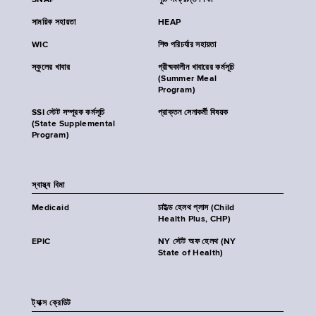
SNAP
পুষ্টি সংক্রান্ত শিক্ষা
সাময়িক সহায়তা
HEAP
WIC
শিশু পরিচর্যার সহায়তা
স্কুলের খাবার
গ্রীষ্মকালীন খাবারের কর্মসূচি
(Summer Meal
Program)
SSI স্টেট সম্পূরক কর্মসূচি
প্রাক্তন সেনাকর্মী বিষয়ক
(State Supplemental
Program)
স্বাস্থ্য বিমা
Medicaid
চাইল্ড হেলথ প্লাস (Child
Health Plus, CHP)
EPIC
NY স্টেট অফ হেলথ (NY
State of Health)
ট্যাক্স ক্রেডিট