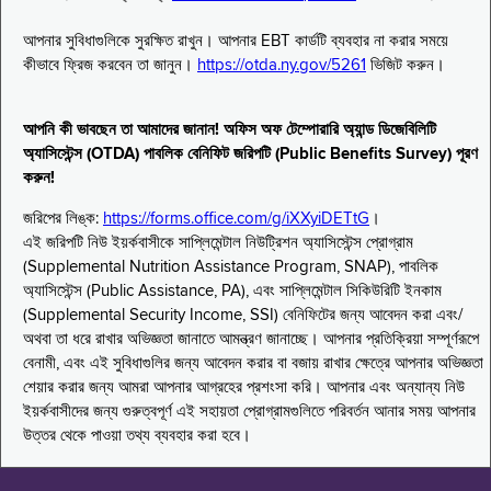
আপনার সুবিধাগুলিকে সুরক্ষিত রাখুন। আপনার EBT কার্ডটি ব্যবহার না করার সময়ে
কীভাবে ফ্রিজ করবেন তা জানুন।
https://otda.ny.gov/5261
ভিজিট করুন।
আপনি কী ভাবছেন তা আমাদের জানান! অফিস অফ টেম্পোরারি অ্যান্ড ডিজেবিলিটি
অ্যাসিস্টেন্স (OTDA) পাবলিক বেনিফিট জরিপটি (Public Benefits Survey) পূরণ
করুন!
জরিপের লিঙ্ক:
https://forms.office.com/g/iXXyiDETtG
।
এই জরিপটি নিউ ইয়র্কবাসীকে সাপ্লিমেন্টাল নিউট্রিশন অ্যাসিস্টেন্স প্রোগ্রাম
(Supplemental Nutrition Assistance Program, SNAP), পাবলিক
অ্যাসিস্টেন্স (Public Assistance, PA), এবং সাপ্লিমেন্টাল সিকিউরিটি ইনকাম
(Supplemental Security Income, SSI) বেনিফিটের জন্য আবেদন করা এবং/
অথবা তা ধরে রাখার অভিজ্ঞতা জানাতে আমন্ত্রণ জানাচ্ছে। আপনার প্রতিক্রিয়া সম্পূর্ণরূপে
বেনামী, এবং এই সুবিধাগুলির জন্য আবেদন করার বা বজায় রাখার ক্ষেত্রে আপনার অভিজ্ঞতা
শেয়ার করার জন্য আমরা আপনার আগ্রহের প্রশংসা করি। আপনার এবং অন্যান্য নিউ
ইয়র্কবাসীদের জন্য গুরুত্বপূর্ণ এই সহায়তা প্রোগ্রামগুলিতে পরিবর্তন আনার সময় আপনার
উত্তর থেকে পাওয়া তথ্য ব্যবহার করা হবে।