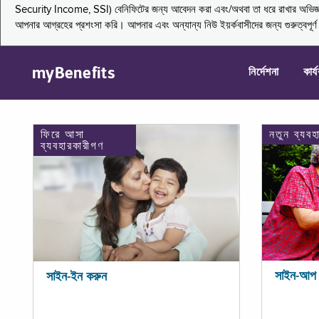
Security Income, SSI) বেনিফিটের জন্য আবেদন করা এবং/অথবা তা ধরে রাখার অভিজ্ঞতা জা
আপনার আগ্রহের প্রশংসা করি। আপনার এবং অন্যান্য নিউ ইয়র্কবাসীদের জন্য গুরুত্বপূর
myBenefits
নির্দেশনা
কার্
ফিরে আসা
নতুন ব্যবহ
ব্যবহারকারীগণ
সাইন-আপ 
সাইন-ইন করুন