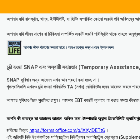
আপনার যদি বাসস্থান, খাদ্য, ইউটিলিটি, বা হিটিং সম্পর্কিত কোনো জরুরি পরি 
আপনার যদি জীবন নাশের বা চিকিৎসা সম্পর্কিত একটি জরুরি পরিস্থিতি থাকে তাহলে অনু
আপনার জীবন বাঁচানোর ক্ষমতা আছে। আরও তথ্যের জন্য এখানে ক্লিক করুন
চুরি হওয়া SNAP এবং অস্থায়ী সহায়তার (Temporary Assistance, TA) সুবিধ
SNAP সুবিধার জন্য আবেদন এখন আর গ্রহণ করা হচ্ছে না।
গৃহস্থালিগুলি এখনও চুরি হওয়া পরিবর্তিত TA (নগদ) বেনিফিটের জ্নয আবেদন করতে পা
আপনার সুবিধাগুলিকে সুরক্ষিত রাখুন। আপনার EBT কার্ডটি ব্যবহার না করার সময়ে কীভা
আপনি কী ভাবছেন তা আমাদের জানান! অফিস অফ টেম্পোরারি অ্যান্ড ডিজেবিলিটি অ্যাসি
জরিপের লিঙ্ক:
https://forms.office.com/g/iXXyiDETtG
।
এই জরিপটি নিউ ইয়র্কবাসীকে সাপ্লিমেন্টাল নিউট্রিশন অ্যাসিস্টেন্স প্রোগ্রাম (S