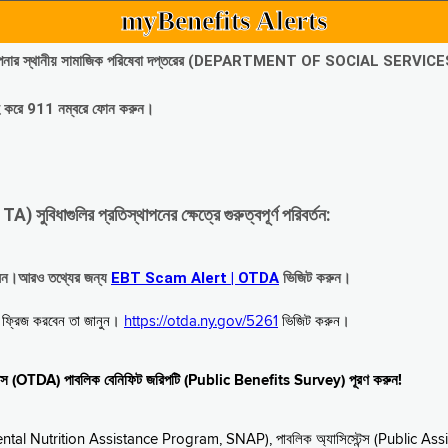
myBenefits Alerts
অবিলম্বে আপনার স্থানীয় সামাজিক পরিষেবা দপ্তরের (DEPARTMENT OF SOCIAL SERVIC
গ্রহ করে 911 নম্বরে ফোন করুন।
াগুলির প্রতিস্থাপনের ক্ষেত্রে গুরুত্বপূর্ণ পরিবর্তন:
রবেন।আরও তথ্যের জন্য
EBT Scam Alert | OTDA
ভিজিট করুন।
বে ফ্রিজ করবেন তা জানুন।
https://otda.ny.gov/5261
ভিজিট করুন।
স্টেন্স (OTDA) পাবলিক বেনিফিট জরিপটি (Public Benefits Survey) পূরণ করুন!
upplemental Nutrition Assistance Program, SNAP), পাবলিক অ্যাসিস্টেন্স (Public As