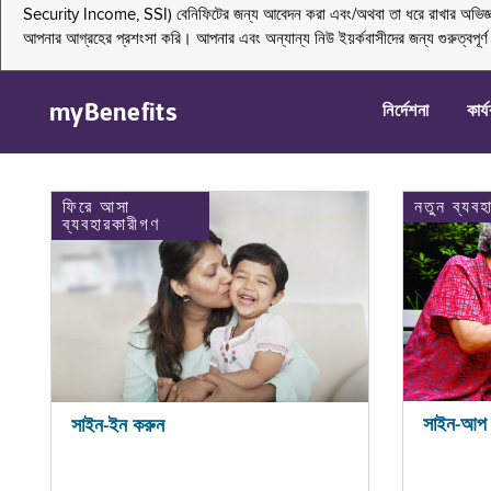
Security Income, SSI) বেনিফিটের জন্য আবেদন করা এবং/অথবা তা ধরে রাখার অভিজ্ঞতা জা
আপনার আগ্রহের প্রশংসা করি। আপনার এবং অন্যান্য নিউ ইয়র্কবাসীদের জন্য গুরুত্বপূর
myBenefits
নির্দেশনা
কার্
ফিরে আসা
নতুন ব্যবহ
ব্যবহারকারীগণ
সাইন-আপ 
সাইন-ইন করুন