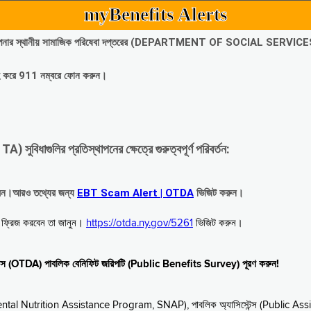
myBenefits Alerts
অবিলম্বে আপনার স্থানীয় সামাজিক পরিষেবা দপ্তরের (DEPARTMENT OF SOCIAL SERVIC
গ্রহ করে 911 নম্বরে ফোন করুন।
াগুলির প্রতিস্থাপনের ক্ষেত্রে গুরুত্বপূর্ণ পরিবর্তন:
রবেন।আরও তথ্যের জন্য
EBT Scam Alert | OTDA
ভিজিট করুন।
বে ফ্রিজ করবেন তা জানুন।
https://otda.ny.gov/5261
ভিজিট করুন।
স্টেন্স (OTDA) পাবলিক বেনিফিট জরিপটি (Public Benefits Survey) পূরণ করুন!
upplemental Nutrition Assistance Program, SNAP), পাবলিক অ্যাসিস্টেন্স (Public As