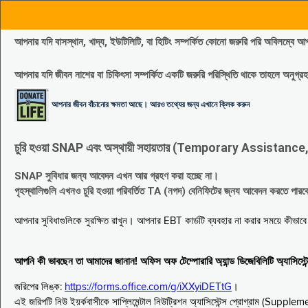
আপনার যদি বাসস্থান, খাদ্য, ইউটিলিটি, বা হিটিং সম্পর্কিত কোনো জরুরি পরি 
আপনার যদি জীবন নাশের বা চিকিৎসা সম্পর্কিত একটি জরুরি পরিস্থিতি থাকে তাহলে অনু
আপনার জীবন বাঁচানোর ক্ষমতা আছে। আরও তথ্যের জন্য এখানে ক্লিক করুন
চুরি হওয়া SNAP এবং অস্থায়ী সহায়তার (Temporary Assistance, TA) সুবিধ
SNAP সুবিধার জন্য আবেদন এখন আর গ্রহণ করা হচ্ছে না।
গৃহস্থালিগুলি এখনও চুরি হওয়া পরিবর্তিত TA (নগদ) বেনিফিটের জ্নয আবেদন করতে পা
আপনার সুবিধাগুলিকে সুরক্ষিত রাখুন। আপনার EBT কার্ডটি ব্যবহার না করার সময়ে কীভা
আপনি কী ভাবছেন তা আমাদের জানান! অফিস অফ টেম্পোরারি অ্যান্ড ডিজেবিলিটি অ্যাসি
জরিপের লিঙ্ক:
https://forms.office.com/g/iXXyiDETtG
।
এই জরিপটি নিউ ইয়র্কবাসীকে সাপ্লিমেন্টাল নিউট্রিশন অ্যাসিস্টেন্স প্রোগ্রাম (S