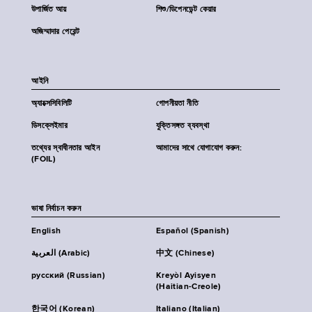
উপার্জিত আয়
শিশু/ডিপেনডেন্ট কেয়ার
অজিম্মাদার পেরেন্ট
আইনি
অ্যাক্সেসিবিলিটি
গোপনীয়তা নীতি
ডিসক্লেইমার
যুক্তিসঙ্গত ব্যবস্থা
তথ্যের স্বাধীনতার আইন
আমাদের সাথে যোগাযোগ করুন:
(FOIL)
ভাষা নির্বাচন করুন
English
Español (Spanish)
العربية (Arabic)
中文 (Chinese)
русский (Russian)
Kreyòl Ayisyen
(Haitian-Creole)
한국어 (Korean)
Italiano (Italian)