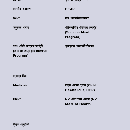
SNAP
পুষ্টি সংক্রান্ত শিক্ষা
সাময়িক সহায়তা
HEAP
WIC
শিশু পরিচর্যার সহায়তা
স্কুলের খাবার
গ্রীষ্মকালীন খাবারের কর্মসূচি
(Summer Meal
Program)
SSI স্টেট সম্পূরক কর্মসূচি
প্রাক্তন সেনাকর্মী বিষয়ক
(State Supplemental
Program)
স্বাস্থ্য বিমা
Medicaid
চাইল্ড হেলথ প্লাস (Child
Health Plus, CHP)
EPIC
NY স্টেট অফ হেলথ (NY
State of Health)
ট্যাক্স ক্রেডিট