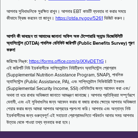
আপনার সুবিধাগুলিকে সুরক্ষিত রাখুন। আপনার EBT কার্ডটি ব্যবহার না করার সময়ে
কীভাবে ফ্রিজ করবেন তা জানুন।
https://otda.ny.gov/5261
ভিজিট করুন।
আপনি কী ভাবছেন তা আমাদের জানান! অফিস অফ টেম্পোরারি অ্যান্ড ডিজেবিলিটি
অ্যাসিস্টেন্স (OTDA) পাবলিক বেনিফিট জরিপটি (Public Benefits Survey) পূরণ
করুন!
জরিপের লিঙ্ক:
https://forms.office.com/g/iXXyiDETtG
।
এই জরিপটি নিউ ইয়র্কবাসীকে সাপ্লিমেন্টাল নিউট্রিশন অ্যাসিস্টেন্স প্রোগ্রাম
(Supplemental Nutrition Assistance Program, SNAP), পাবলিক
অ্যাসিস্টেন্স (Public Assistance, PA), এবং সাপ্লিমেন্টাল সিকিউরিটি ইনকাম
(Supplemental Security Income, SSI) বেনিফিটের জন্য আবেদন করা এবং/
অথবা তা ধরে রাখার অভিজ্ঞতা জানাতে আমন্ত্রণ জানাচ্ছে। আপনার প্রতিক্রিয়া সম্পূর্ণরূপে
বেনামী, এবং এই সুবিধাগুলির জন্য আবেদন করার বা বজায় রাখার ক্ষেত্রে আপনার অভিজ্ঞতা
শেয়ার করার জন্য আমরা আপনার আগ্রহের প্রশংসা করি। আপনার এবং অন্যান্য নিউ
ইয়র্কবাসীদের জন্য গুরুত্বপূর্ণ এই সহায়তা প্রোগ্রামগুলিতে পরিবর্তন আনার সময় আপনার
উত্তর থেকে পাওয়া তথ্য ব্যবহার করা হবে।