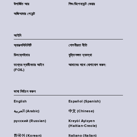
উপার্জিত আয়
শিশু/ডিপেনডেন্ট কেয়ার
অজিম্মাদার পেরেন্ট
আইনি
অ্যাক্সেসিবিলিটি
গোপনীয়তা নীতি
ডিসক্লেইমার
যুক্তিসঙ্গত ব্যবস্থা
তথ্যের স্বাধীনতার আইন
আমাদের সাথে যোগাযোগ করুন:
(FOIL)
ভাষা নির্বাচন করুন
English
Español (Spanish)
العربية (Arabic)
中文 (Chinese)
русский (Russian)
Kreyòl Ayisyen
(Haitian-Creole)
한국어 (Korean)
Italiano (Italian)