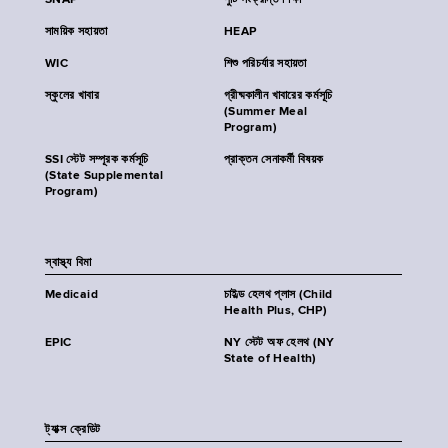
SNAP
পুষ্টি সংক্রান্ত শিক্ষা
সাময়িক সহায়তা
HEAP
WIC
শিশু পরিচর্যার সহায়তা
স্কুলের খাবার
গ্রীষ্মকালীন খাবারের কর্মসূচি
(Summer Meal
Program)
SSI স্টেট সম্পূরক কর্মসূচি
প্রাক্তন সেনাকর্মী বিষয়ক
(State Supplemental
Program)
স্বাস্থ্য বিমা
Medicaid
চাইল্ড হেলথ প্লাস (Child
Health Plus, CHP)
EPIC
NY স্টেট অফ হেলথ (NY
State of Health)
ট্যাক্স ক্রেডিট