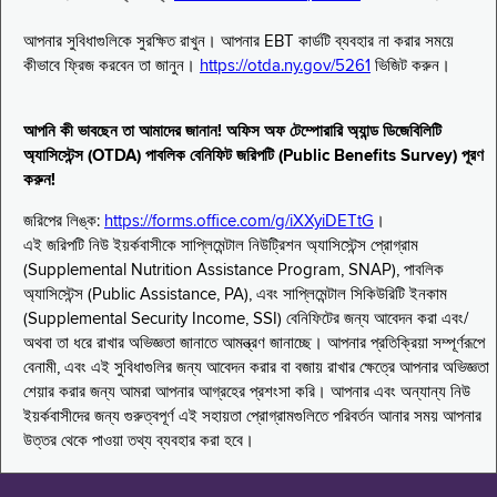
আপনার সুবিধাগুলিকে সুরক্ষিত রাখুন। আপনার EBT কার্ডটি ব্যবহার না করার সময়ে
কীভাবে ফ্রিজ করবেন তা জানুন।
https://otda.ny.gov/5261
ভিজিট করুন।
আপনি কী ভাবছেন তা আমাদের জানান! অফিস অফ টেম্পোরারি অ্যান্ড ডিজেবিলিটি
অ্যাসিস্টেন্স (OTDA) পাবলিক বেনিফিট জরিপটি (Public Benefits Survey) পূরণ
করুন!
জরিপের লিঙ্ক:
https://forms.office.com/g/iXXyiDETtG
।
এই জরিপটি নিউ ইয়র্কবাসীকে সাপ্লিমেন্টাল নিউট্রিশন অ্যাসিস্টেন্স প্রোগ্রাম
(Supplemental Nutrition Assistance Program, SNAP), পাবলিক
অ্যাসিস্টেন্স (Public Assistance, PA), এবং সাপ্লিমেন্টাল সিকিউরিটি ইনকাম
(Supplemental Security Income, SSI) বেনিফিটের জন্য আবেদন করা এবং/
অথবা তা ধরে রাখার অভিজ্ঞতা জানাতে আমন্ত্রণ জানাচ্ছে। আপনার প্রতিক্রিয়া সম্পূর্ণরূপে
বেনামী, এবং এই সুবিধাগুলির জন্য আবেদন করার বা বজায় রাখার ক্ষেত্রে আপনার অভিজ্ঞতা
শেয়ার করার জন্য আমরা আপনার আগ্রহের প্রশংসা করি। আপনার এবং অন্যান্য নিউ
ইয়র্কবাসীদের জন্য গুরুত্বপূর্ণ এই সহায়তা প্রোগ্রামগুলিতে পরিবর্তন আনার সময় আপনার
উত্তর থেকে পাওয়া তথ্য ব্যবহার করা হবে।