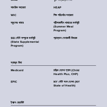
SNAP
পুষ্টি সংক্রান্ত শিক্ষা
সাময়িক সহায়তা
HEAP
WIC
শিশু পরিচর্যার সহায়তা
স্কুলের খাবার
গ্রীষ্মকালীন খাবারের কর্মসূচি
(Summer Meal
Program)
SSI স্টেট সম্পূরক কর্মসূচি
প্রাক্তন সেনাকর্মী বিষয়ক
(State Supplemental
Program)
স্বাস্থ্য বিমা
Medicaid
চাইল্ড হেলথ প্লাস (Child
Health Plus, CHP)
EPIC
NY স্টেট অফ হেলথ (NY
State of Health)
ট্যাক্স ক্রেডিট