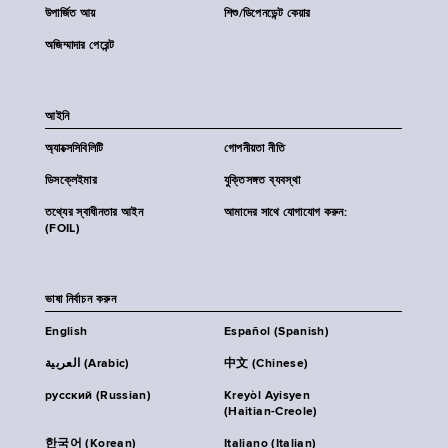
উপার্জিত আয়
শিশু/ডিপেনডেন্ট কেয়ার
অজিম্মাদার পেরেন্ট
আইনি
অ্যাক্সেসিবিলিটি
গোপনীয়তা নীতি
ডিসক্লেইমার
যুক্তিসঙ্গত ব্যবস্থা
তথ্যের স্বাধীনতার আইন
আমাদের সাথে যোগাযোগ করুন:
(FOIL)
ভাষা নির্বাচন করুন
English
Español (Spanish)
العربية (Arabic)
中文 (Chinese)
русский (Russian)
Kreyòl Ayisyen
(Haitian-Creole)
한국어 (Korean)
Italiano (Italian)