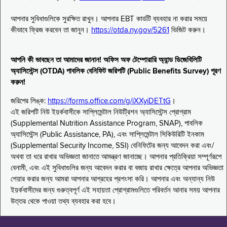
আপনার সুবিধাগুলিকে সুরক্ষিত রাখুন। আপনার EBT কার্ডটি ব্যবহার না করার সময়ে
কীভাবে ফ্রিজ করবেন তা জানুন।
https://otda.ny.gov/5261
ভিজিট করুন।
আপনি কী ভাবছেন তা আমাদের জানান! অফিস অফ টেম্পোরারি অ্যান্ড ডিজেবিলিটি
অ্যাসিস্টেন্স (OTDA) পাবলিক বেনিফিট জরিপটি (Public Benefits Survey) পূরণ
করুন!
জরিপের লিঙ্ক:
https://forms.office.com/g/iXXyiDETtG
।
এই জরিপটি নিউ ইয়র্কবাসীকে সাপ্লিমেন্টাল নিউট্রিশন অ্যাসিস্টেন্স প্রোগ্রাম
(Supplemental Nutrition Assistance Program, SNAP), পাবলিক
অ্যাসিস্টেন্স (Public Assistance, PA), এবং সাপ্লিমেন্টাল সিকিউরিটি ইনকাম
(Supplemental Security Income, SSI) বেনিফিটের জন্য আবেদন করা এবং/
অথবা তা ধরে রাখার অভিজ্ঞতা জানাতে আমন্ত্রণ জানাচ্ছে। আপনার প্রতিক্রিয়া সম্পূর্ণরূপে
বেনামী, এবং এই সুবিধাগুলির জন্য আবেদন করার বা বজায় রাখার ক্ষেত্রে আপনার অভিজ্ঞতা
শেয়ার করার জন্য আমরা আপনার আগ্রহের প্রশংসা করি। আপনার এবং অন্যান্য নিউ
ইয়র্কবাসীদের জন্য গুরুত্বপূর্ণ এই সহায়তা প্রোগ্রামগুলিতে পরিবর্তন আনার সময় আপনার
উত্তর থেকে পাওয়া তথ্য ব্যবহার করা হবে।