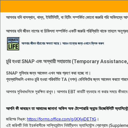
আপনার যদি বাসস্থান, খাদ্য, ইউটিলিটি, বা হিটিং সম্পর্কিত কোনো জরুরি পরি 
আপনার যদি জীবন নাশের বা চিকিৎসা সম্পর্কিত একটি জরুরি পরিস্থিতি থাকে তাহলে অনু
আপনার জীবন বাঁচানোর ক্ষমতা আছে। আরও তথ্যের জন্য এখানে ক্লিক করুন
চুরি হওয়া SNAP এবং অস্থায়ী সহায়তার (Temporary Assistance, TA) সুবিধ
SNAP সুবিধার জন্য আবেদন এখন আর গ্রহণ করা হচ্ছে না।
গৃহস্থালিগুলি এখনও চুরি হওয়া পরিবর্তিত TA (নগদ) বেনিফিটের জ্নয আবেদন করতে পা
আপনার সুবিধাগুলিকে সুরক্ষিত রাখুন। আপনার EBT কার্ডটি ব্যবহার না করার সময়ে কীভা
আপনি কী ভাবছেন তা আমাদের জানান! অফিস অফ টেম্পোরারি অ্যান্ড ডিজেবিলিটি অ্যাসি
জরিপের লিঙ্ক:
https://forms.office.com/g/iXXyiDETtG
।
এই জরিপটি নিউ ইয়র্কবাসীকে সাপ্লিমেন্টাল নিউট্রিশন অ্যাসিস্টেন্স প্রোগ্রাম (S