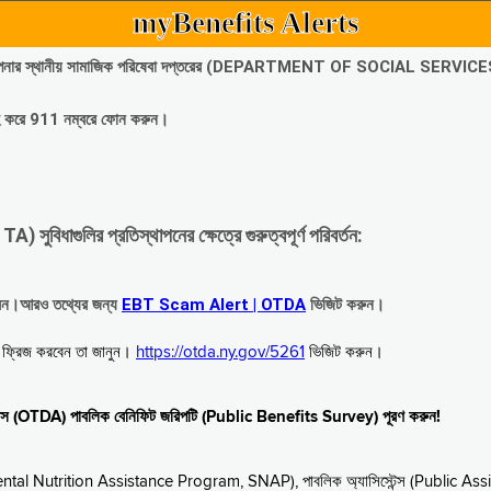
myBenefits Alerts
অবিলম্বে আপনার স্থানীয় সামাজিক পরিষেবা দপ্তরের (DEPARTMENT OF SOCIAL SERVIC
গ্রহ করে 911 নম্বরে ফোন করুন।
াগুলির প্রতিস্থাপনের ক্ষেত্রে গুরুত্বপূর্ণ পরিবর্তন:
রবেন।আরও তথ্যের জন্য
EBT Scam Alert | OTDA
ভিজিট করুন।
বে ফ্রিজ করবেন তা জানুন।
https://otda.ny.gov/5261
ভিজিট করুন।
স্টেন্স (OTDA) পাবলিক বেনিফিট জরিপটি (Public Benefits Survey) পূরণ করুন!
upplemental Nutrition Assistance Program, SNAP), পাবলিক অ্যাসিস্টেন্স (Public As