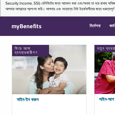
Security Income, SSI) বেনিফিটের জন্য আবেদন করা এবং/অথবা তা ধরে রাখার অভিজ্ঞতা জা
আপনার আগ্রহের প্রশংসা করি। আপনার এবং অন্যান্য নিউ ইয়র্কবাসীদের জন্য গুরুত্বপূর
myBenefits
নির্দেশনা
কার্
ফিরে আসা
নতুন ব্যবহ
ব্যবহারকারীগণ
সাইন-আপ 
সাইন-ইন করুন