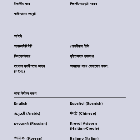
উপার্জিত আয়
শিশু/ডিপেনডেন্ট কেয়ার
অজিম্মাদার পেরেন্ট
আইনি
অ্যাক্সেসিবিলিটি
গোপনীয়তা নীতি
ডিসক্লেইমার
যুক্তিসঙ্গত ব্যবস্থা
তথ্যের স্বাধীনতার আইন
আমাদের সাথে যোগাযোগ করুন:
(FOIL)
ভাষা নির্বাচন করুন
English
Español (Spanish)
العربية (Arabic)
中文 (Chinese)
русский (Russian)
Kreyòl Ayisyen
(Haitian-Creole)
한국어 (Korean)
Italiano (Italian)