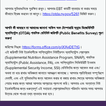
আপনার সুবিধাগুলিকে সুরক্ষিত রাখুন। আপনার EBT কার্ডটি ব্যবহার না করার সময়ে
কীভাবে ফ্রিজ করবেন তা জানুন।
https://otda.ny.gov/5261
ভিজিট করুন।
আপনি কী ভাবছেন তা আমাদের জানান! অফিস অফ টেম্পোরারি অ্যান্ড ডিজেবিলিটি
অ্যাসিস্টেন্স (OTDA) পাবলিক বেনিফিট জরিপটি (Public Benefits Survey) পূরণ
করুন!
জরিপের লিঙ্ক:
https://forms.office.com/g/iXXyiDETtG
।
এই জরিপটি নিউ ইয়র্কবাসীকে সাপ্লিমেন্টাল নিউট্রিশন অ্যাসিস্টেন্স প্রোগ্রাম
(Supplemental Nutrition Assistance Program, SNAP), পাবলিক
অ্যাসিস্টেন্স (Public Assistance, PA), এবং সাপ্লিমেন্টাল সিকিউরিটি ইনকাম
(Supplemental Security Income, SSI) বেনিফিটের জন্য আবেদন করা এবং/
অথবা তা ধরে রাখার অভিজ্ঞতা জানাতে আমন্ত্রণ জানাচ্ছে। আপনার প্রতিক্রিয়া সম্পূর্ণরূপে
বেনামী, এবং এই সুবিধাগুলির জন্য আবেদন করার বা বজায় রাখার ক্ষেত্রে আপনার অভিজ্ঞতা
শেয়ার করার জন্য আমরা আপনার আগ্রহের প্রশংসা করি। আপনার এবং অন্যান্য নিউ
ইয়র্কবাসীদের জন্য গুরুত্বপূর্ণ এই সহায়তা প্রোগ্রামগুলিতে পরিবর্তন আনার সময় আপনার
উত্তর থেকে পাওয়া তথ্য ব্যবহার করা হবে।