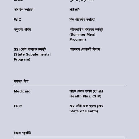
SNAP
পুষ্টি সংক্রান্ত শিক্ষা
সাময়িক সহায়তা
HEAP
WIC
শিশু পরিচর্যার সহায়তা
স্কুলের খাবার
গ্রীষ্মকালীন খাবারের কর্মসূচি
(Summer Meal
Program)
SSI স্টেট সম্পূরক কর্মসূচি
প্রাক্তন সেনাকর্মী বিষয়ক
(State Supplemental
Program)
স্বাস্থ্য বিমা
Medicaid
চাইল্ড হেলথ প্লাস (Child
Health Plus, CHP)
EPIC
NY স্টেট অফ হেলথ (NY
State of Health)
ট্যাক্স ক্রেডিট