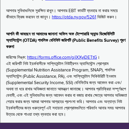
আপনার সুবিধাগুলিকে সুরক্ষিত রাখুন। আপনার EBT কার্ডটি ব্যবহার না করার সময়ে
কীভাবে ফ্রিজ করবেন তা জানুন।
https://otda.ny.gov/5261
ভিজিট করুন।
আপনি কী ভাবছেন তা আমাদের জানান! অফিস অফ টেম্পোরারি অ্যান্ড ডিজেবিলিটি
অ্যাসিস্টেন্স (OTDA) পাবলিক বেনিফিট জরিপটি (Public Benefits Survey) পূরণ
করুন!
জরিপের লিঙ্ক:
https://forms.office.com/g/iXXyiDETtG
।
এই জরিপটি নিউ ইয়র্কবাসীকে সাপ্লিমেন্টাল নিউট্রিশন অ্যাসিস্টেন্স প্রোগ্রাম
(Supplemental Nutrition Assistance Program, SNAP), পাবলিক
অ্যাসিস্টেন্স (Public Assistance, PA), এবং সাপ্লিমেন্টাল সিকিউরিটি ইনকাম
(Supplemental Security Income, SSI) বেনিফিটের জন্য আবেদন করা এবং/
অথবা তা ধরে রাখার অভিজ্ঞতা জানাতে আমন্ত্রণ জানাচ্ছে। আপনার প্রতিক্রিয়া সম্পূর্ণরূপে
বেনামী, এবং এই সুবিধাগুলির জন্য আবেদন করার বা বজায় রাখার ক্ষেত্রে আপনার অভিজ্ঞতা
শেয়ার করার জন্য আমরা আপনার আগ্রহের প্রশংসা করি। আপনার এবং অন্যান্য নিউ
ইয়র্কবাসীদের জন্য গুরুত্বপূর্ণ এই সহায়তা প্রোগ্রামগুলিতে পরিবর্তন আনার সময় আপনার
উত্তর থেকে পাওয়া তথ্য ব্যবহার করা হবে।