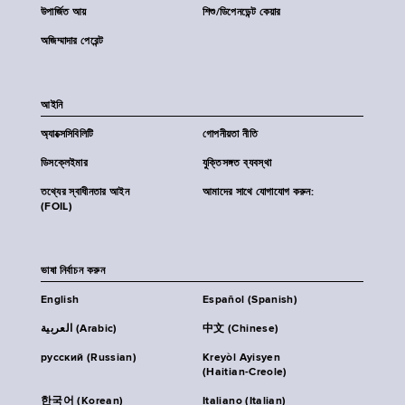
উপার্জিত আয়
শিশু/ডিপেনডেন্ট কেয়ার
অজিম্মাদার পেরেন্ট
আইনি
অ্যাক্সেসিবিলিটি
গোপনীয়তা নীতি
ডিসক্লেইমার
যুক্তিসঙ্গত ব্যবস্থা
তথ্যের স্বাধীনতার আইন
আমাদের সাথে যোগাযোগ করুন:
(FOIL)
ভাষা নির্বাচন করুন
English
Español (Spanish)
العربية (Arabic)
中文 (Chinese)
русский (Russian)
Kreyòl Ayisyen
(Haitian-Creole)
한국어 (Korean)
Italiano (Italian)