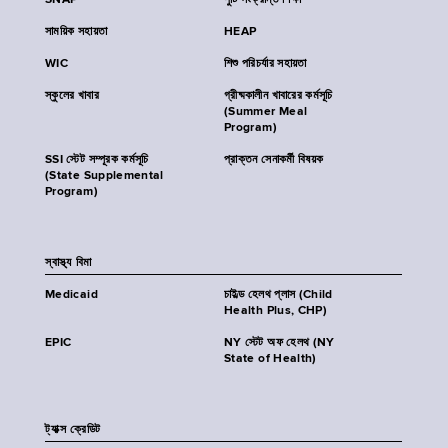
SNAP
পুষ্টি সংক্রান্ত শিক্ষা
সাময়িক সহায়তা
HEAP
WIC
শিশু পরিচর্যার সহায়তা
স্কুলের খাবার
গ্রীষ্মকালীন খাবারের কর্মসূচি
(Summer Meal
Program)
SSI স্টেট সম্পূরক কর্মসূচি
প্রাক্তন সেনাকর্মী বিষয়ক
(State Supplemental
Program)
স্বাস্থ্য বিমা
Medicaid
চাইল্ড হেলথ প্লাস (Child
Health Plus, CHP)
EPIC
NY স্টেট অফ হেলথ (NY
State of Health)
ট্যাক্স ক্রেডিট