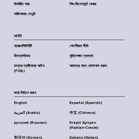
উপার্জিত আয়
শিশু/ডিপেনডেন্ট কেয়ার
অজিম্মাদার পেরেন্ট
আইনি
অ্যাক্সেসিবিলিটি
গোপনীয়তা নীতি
ডিসক্লেইমার
যুক্তিসঙ্গত ব্যবস্থা
তথ্যের স্বাধীনতার আইন
আমাদের সাথে যোগাযোগ করুন:
(FOIL)
ভাষা নির্বাচন করুন
English
Español (Spanish)
العربية (Arabic)
中文 (Chinese)
русский (Russian)
Kreyòl Ayisyen
(Haitian-Creole)
한국어 (Korean)
Italiano (Italian)