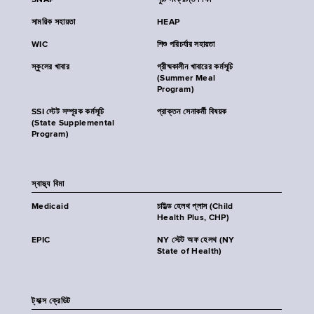
SNAP
পুষ্টি সংক্রান্ত শিক্ষা
সাময়িক সহায়তা
HEAP
WIC
শিশু পরিচর্যার সহায়তা
স্কুলের খাবার
গ্রীষ্মকালীন খাবারের কর্মসূচি
(Summer Meal
Program)
SSI স্টেট সম্পূরক কর্মসূচি
প্রাক্তন সেনাকর্মী বিষয়ক
(State Supplemental
Program)
স্বাস্থ্য বিমা
Medicaid
চাইল্ড হেলথ প্লাস (Child
Health Plus, CHP)
EPIC
NY স্টেট অফ হেলথ (NY
State of Health)
ট্যাক্স ক্রেডিট