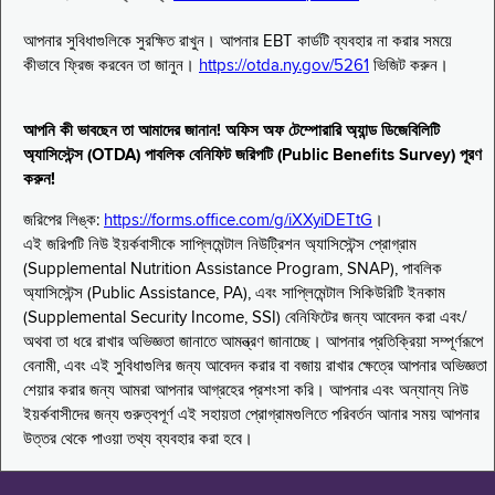
আপনার সুবিধাগুলিকে সুরক্ষিত রাখুন। আপনার EBT কার্ডটি ব্যবহার না করার সময়ে
কীভাবে ফ্রিজ করবেন তা জানুন।
https://otda.ny.gov/5261
ভিজিট করুন।
আপনি কী ভাবছেন তা আমাদের জানান! অফিস অফ টেম্পোরারি অ্যান্ড ডিজেবিলিটি
অ্যাসিস্টেন্স (OTDA) পাবলিক বেনিফিট জরিপটি (Public Benefits Survey) পূরণ
করুন!
জরিপের লিঙ্ক:
https://forms.office.com/g/iXXyiDETtG
।
এই জরিপটি নিউ ইয়র্কবাসীকে সাপ্লিমেন্টাল নিউট্রিশন অ্যাসিস্টেন্স প্রোগ্রাম
(Supplemental Nutrition Assistance Program, SNAP), পাবলিক
অ্যাসিস্টেন্স (Public Assistance, PA), এবং সাপ্লিমেন্টাল সিকিউরিটি ইনকাম
(Supplemental Security Income, SSI) বেনিফিটের জন্য আবেদন করা এবং/
অথবা তা ধরে রাখার অভিজ্ঞতা জানাতে আমন্ত্রণ জানাচ্ছে। আপনার প্রতিক্রিয়া সম্পূর্ণরূপে
বেনামী, এবং এই সুবিধাগুলির জন্য আবেদন করার বা বজায় রাখার ক্ষেত্রে আপনার অভিজ্ঞতা
শেয়ার করার জন্য আমরা আপনার আগ্রহের প্রশংসা করি। আপনার এবং অন্যান্য নিউ
ইয়র্কবাসীদের জন্য গুরুত্বপূর্ণ এই সহায়তা প্রোগ্রামগুলিতে পরিবর্তন আনার সময় আপনার
উত্তর থেকে পাওয়া তথ্য ব্যবহার করা হবে।