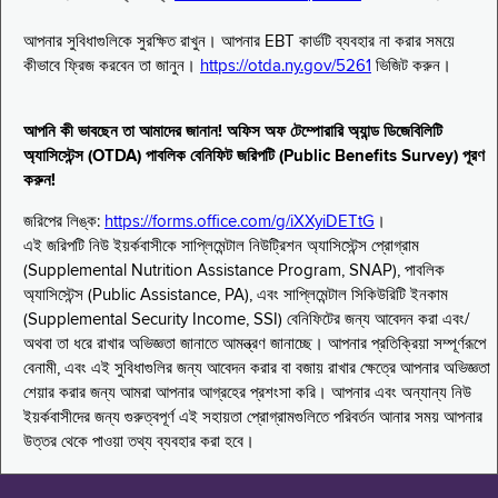
আপনার সুবিধাগুলিকে সুরক্ষিত রাখুন। আপনার EBT কার্ডটি ব্যবহার না করার সময়ে
কীভাবে ফ্রিজ করবেন তা জানুন।
https://otda.ny.gov/5261
ভিজিট করুন।
আপনি কী ভাবছেন তা আমাদের জানান! অফিস অফ টেম্পোরারি অ্যান্ড ডিজেবিলিটি
অ্যাসিস্টেন্স (OTDA) পাবলিক বেনিফিট জরিপটি (Public Benefits Survey) পূরণ
করুন!
জরিপের লিঙ্ক:
https://forms.office.com/g/iXXyiDETtG
।
এই জরিপটি নিউ ইয়র্কবাসীকে সাপ্লিমেন্টাল নিউট্রিশন অ্যাসিস্টেন্স প্রোগ্রাম
(Supplemental Nutrition Assistance Program, SNAP), পাবলিক
অ্যাসিস্টেন্স (Public Assistance, PA), এবং সাপ্লিমেন্টাল সিকিউরিটি ইনকাম
(Supplemental Security Income, SSI) বেনিফিটের জন্য আবেদন করা এবং/
অথবা তা ধরে রাখার অভিজ্ঞতা জানাতে আমন্ত্রণ জানাচ্ছে। আপনার প্রতিক্রিয়া সম্পূর্ণরূপে
বেনামী, এবং এই সুবিধাগুলির জন্য আবেদন করার বা বজায় রাখার ক্ষেত্রে আপনার অভিজ্ঞতা
শেয়ার করার জন্য আমরা আপনার আগ্রহের প্রশংসা করি। আপনার এবং অন্যান্য নিউ
ইয়র্কবাসীদের জন্য গুরুত্বপূর্ণ এই সহায়তা প্রোগ্রামগুলিতে পরিবর্তন আনার সময় আপনার
উত্তর থেকে পাওয়া তথ্য ব্যবহার করা হবে।