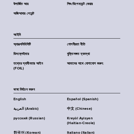
উপার্জিত আয়
শিশু/ডিপেনডেন্ট কেয়ার
অজিম্মাদার পেরেন্ট
আইনি
অ্যাক্সেসিবিলিটি
গোপনীয়তা নীতি
ডিসক্লেইমার
যুক্তিসঙ্গত ব্যবস্থা
তথ্যের স্বাধীনতার আইন
আমাদের সাথে যোগাযোগ করুন:
(FOIL)
ভাষা নির্বাচন করুন
English
Español (Spanish)
العربية (Arabic)
中文 (Chinese)
русский (Russian)
Kreyòl Ayisyen
(Haitian-Creole)
한국어 (Korean)
Italiano (Italian)