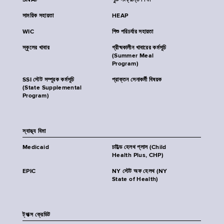
SNAP
পুষ্টি সংক্রান্ত শিক্ষা
সাময়িক সহায়তা
HEAP
WIC
শিশু পরিচর্যার সহায়তা
স্কুলের খাবার
গ্রীষ্মকালীন খাবারের কর্মসূচি
(Summer Meal
Program)
SSI স্টেট সম্পূরক কর্মসূচি
প্রাক্তন সেনাকর্মী বিষয়ক
(State Supplemental
Program)
স্বাস্থ্য বিমা
Medicaid
চাইল্ড হেলথ প্লাস (Child
Health Plus, CHP)
EPIC
NY স্টেট অফ হেলথ (NY
State of Health)
ট্যাক্স ক্রেডিট