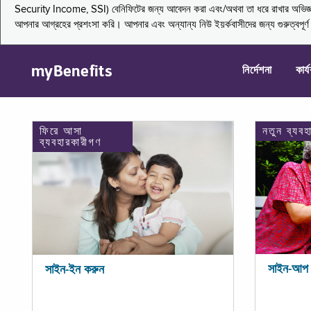
Security Income, SSI) বেনিফিটের জন্য আবেদন করা এবং/অথবা তা ধরে রাখার অভিজ্ঞতা জা
আপনার আগ্রহের প্রশংসা করি। আপনার এবং অন্যান্য নিউ ইয়র্কবাসীদের জন্য গুরুত্বপূর
myBenefits
নির্দেশনা
কার্
ফিরে আসা
নতুন ব্যবহ
ব্যবহারকারীগণ
সাইন-আপ 
সাইন-ইন করুন