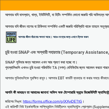
আপনার যদি বাসস্থান, খাদ্য, ইউটিলিটি, বা হিটিং সম্পর্কিত কোনো জরুরি পরি 
আপনার যদি জীবন নাশের বা চিকিৎসা সম্পর্কিত একটি জরুরি পরিস্থিতি থাকে তাহলে অনু
আপনার জীবন বাঁচানোর ক্ষমতা আছে। আরও তথ্যের জন্য এখানে ক্লিক করুন
চুরি হওয়া SNAP এবং অস্থায়ী সহায়তার (Temporary Assistance, TA) সুবিধ
SNAP সুবিধার জন্য আবেদন এখন আর গ্রহণ করা হচ্ছে না।
গৃহস্থালিগুলি এখনও চুরি হওয়া পরিবর্তিত TA (নগদ) বেনিফিটের জ্নয আবেদন করতে পা
আপনার সুবিধাগুলিকে সুরক্ষিত রাখুন। আপনার EBT কার্ডটি ব্যবহার না করার সময়ে কীভা
আপনি কী ভাবছেন তা আমাদের জানান! অফিস অফ টেম্পোরারি অ্যান্ড ডিজেবিলিটি অ্যাসি
জরিপের লিঙ্ক:
https://forms.office.com/g/iXXyiDETtG
।
এই জরিপটি নিউ ইয়র্কবাসীকে সাপ্লিমেন্টাল নিউট্রিশন অ্যাসিস্টেন্স প্রোগ্রাম (S