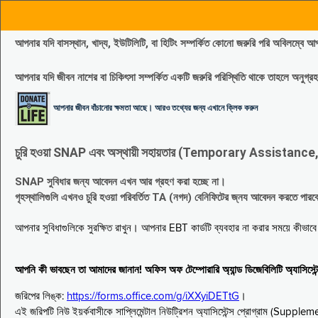
আপনার যদি বাসস্থান, খাদ্য, ইউটিলিটি, বা হিটিং সম্পর্কিত কোনো জরুরি পরি 
আপনার যদি জীবন নাশের বা চিকিৎসা সম্পর্কিত একটি জরুরি পরিস্থিতি থাকে তাহলে অনু
আপনার জীবন বাঁচানোর ক্ষমতা আছে। আরও তথ্যের জন্য এখানে ক্লিক করুন
চুরি হওয়া SNAP এবং অস্থায়ী সহায়তার (Temporary Assistance, TA) সুবিধ
SNAP সুবিধার জন্য আবেদন এখন আর গ্রহণ করা হচ্ছে না।
গৃহস্থালিগুলি এখনও চুরি হওয়া পরিবর্তিত TA (নগদ) বেনিফিটের জ্নয আবেদন করতে পা
আপনার সুবিধাগুলিকে সুরক্ষিত রাখুন। আপনার EBT কার্ডটি ব্যবহার না করার সময়ে কীভা
আপনি কী ভাবছেন তা আমাদের জানান! অফিস অফ টেম্পোরারি অ্যান্ড ডিজেবিলিটি অ্যাসি
জরিপের লিঙ্ক:
https://forms.office.com/g/iXXyiDETtG
।
এই জরিপটি নিউ ইয়র্কবাসীকে সাপ্লিমেন্টাল নিউট্রিশন অ্যাসিস্টেন্স প্রোগ্রাম (S