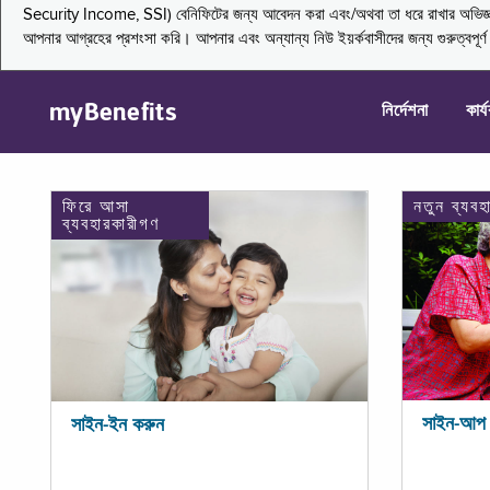
Security Income, SSI) বেনিফিটের জন্য আবেদন করা এবং/অথবা তা ধরে রাখার অভিজ্ঞতা জা
আপনার আগ্রহের প্রশংসা করি। আপনার এবং অন্যান্য নিউ ইয়র্কবাসীদের জন্য গুরুত্বপূর
myBenefits
নির্দেশনা
কার্
ফিরে আসা
নতুন ব্যবহ
ব্যবহারকারীগণ
সাইন-আপ 
সাইন-ইন করুন