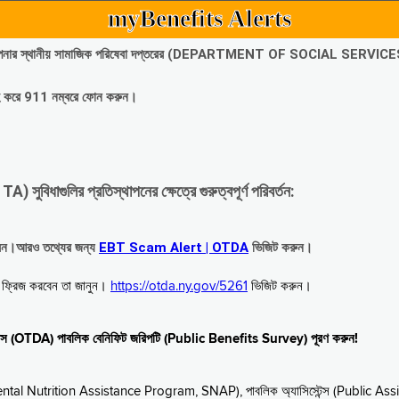
myBenefits Alerts
অবিলম্বে আপনার স্থানীয় সামাজিক পরিষেবা দপ্তরের (DEPARTMENT OF SOCIAL SERVIC
গ্রহ করে 911 নম্বরে ফোন করুন।
াগুলির প্রতিস্থাপনের ক্ষেত্রে গুরুত্বপূর্ণ পরিবর্তন:
রবেন।আরও তথ্যের জন্য
EBT Scam Alert | OTDA
ভিজিট করুন।
বে ফ্রিজ করবেন তা জানুন।
https://otda.ny.gov/5261
ভিজিট করুন।
স্টেন্স (OTDA) পাবলিক বেনিফিট জরিপটি (Public Benefits Survey) পূরণ করুন!
upplemental Nutrition Assistance Program, SNAP), পাবলিক অ্যাসিস্টেন্স (Public As