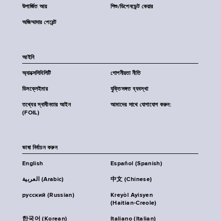
উপার্জিত আয়
শিশু/ডিপেনডেন্ট কেয়ার
অজিম্মাদার পেরেন্ট
আইনি
অ্যাক্সেসিবিলিটি
গোপনীয়তা নীতি
ডিসক্লেইমার
যুক্তিসঙ্গত ব্যবস্থা
তথ্যের স্বাধীনতার আইন
আমাদের সাথে যোগাযোগ করুন:
(FOIL)
ভাষা নির্বাচন করুন
English
Español (Spanish)
العربية (Arabic)
中文 (Chinese)
русский (Russian)
Kreyòl Ayisyen
(Haitian-Creole)
한국어 (Korean)
Italiano (Italian)