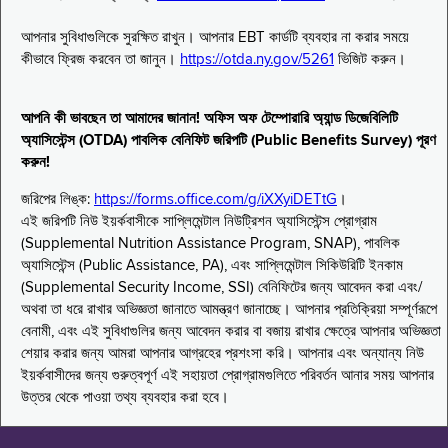
আপনার সুবিধাগুলিকে সুরক্ষিত রাখুন। আপনার EBT কার্ডটি ব্যবহার না করার সময়ে
কীভাবে ফ্রিজ করবেন তা জানুন।
https://otda.ny.gov/5261
ভিজিট করুন।
আপনি কী ভাবছেন তা আমাদের জানান! অফিস অফ টেম্পোরারি অ্যান্ড ডিজেবিলিটি
অ্যাসিস্টেন্স (OTDA) পাবলিক বেনিফিট জরিপটি (Public Benefits Survey) পূরণ
করুন!
জরিপের লিঙ্ক:
https://forms.office.com/g/iXXyiDETtG
।
এই জরিপটি নিউ ইয়র্কবাসীকে সাপ্লিমেন্টাল নিউট্রিশন অ্যাসিস্টেন্স প্রোগ্রাম
(Supplemental Nutrition Assistance Program, SNAP), পাবলিক
অ্যাসিস্টেন্স (Public Assistance, PA), এবং সাপ্লিমেন্টাল সিকিউরিটি ইনকাম
(Supplemental Security Income, SSI) বেনিফিটের জন্য আবেদন করা এবং/
অথবা তা ধরে রাখার অভিজ্ঞতা জানাতে আমন্ত্রণ জানাচ্ছে। আপনার প্রতিক্রিয়া সম্পূর্ণরূপে
বেনামী, এবং এই সুবিধাগুলির জন্য আবেদন করার বা বজায় রাখার ক্ষেত্রে আপনার অভিজ্ঞতা
শেয়ার করার জন্য আমরা আপনার আগ্রহের প্রশংসা করি। আপনার এবং অন্যান্য নিউ
ইয়র্কবাসীদের জন্য গুরুত্বপূর্ণ এই সহায়তা প্রোগ্রামগুলিতে পরিবর্তন আনার সময় আপনার
উত্তর থেকে পাওয়া তথ্য ব্যবহার করা হবে।