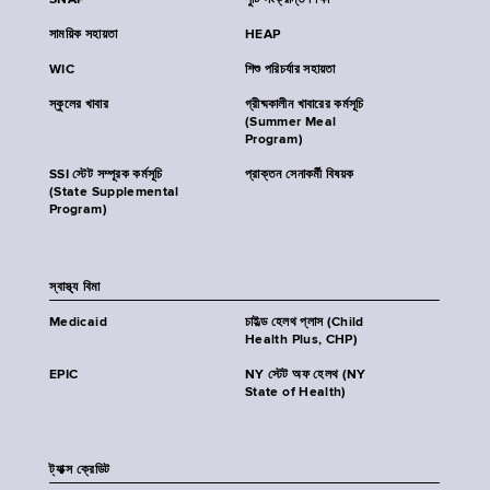
SNAP
পুষ্টি সংক্রান্ত শিক্ষা
সাময়িক সহায়তা
HEAP
WIC
শিশু পরিচর্যার সহায়তা
স্কুলের খাবার
গ্রীষ্মকালীন খাবারের কর্মসূচি
(Summer Meal
Program)
SSI স্টেট সম্পূরক কর্মসূচি
প্রাক্তন সেনাকর্মী বিষয়ক
(State Supplemental
Program)
স্বাস্থ্য বিমা
Medicaid
চাইল্ড হেলথ প্লাস (Child
Health Plus, CHP)
EPIC
NY স্টেট অফ হেলথ (NY
State of Health)
ট্যাক্স ক্রেডিট