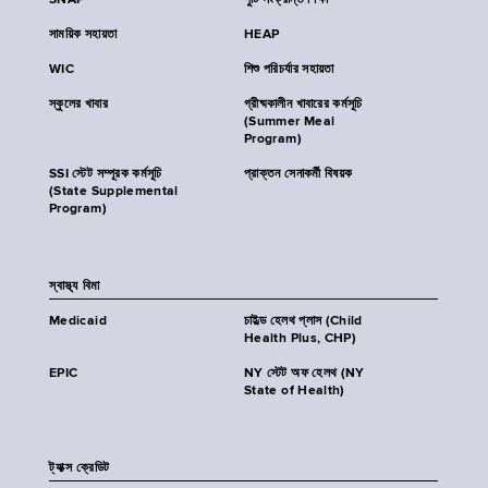
SNAP
পুষ্টি সংক্রান্ত শিক্ষা
সাময়িক সহায়তা
HEAP
WIC
শিশু পরিচর্যার সহায়তা
স্কুলের খাবার
গ্রীষ্মকালীন খাবারের কর্মসূচি
(Summer Meal
Program)
SSI স্টেট সম্পূরক কর্মসূচি
প্রাক্তন সেনাকর্মী বিষয়ক
(State Supplemental
Program)
স্বাস্থ্য বিমা
Medicaid
চাইল্ড হেলথ প্লাস (Child
Health Plus, CHP)
EPIC
NY স্টেট অফ হেলথ (NY
State of Health)
ট্যাক্স ক্রেডিট