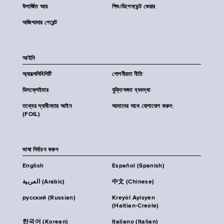
উপার্জিত আয়
শিশু/ডিপেনডেন্ট কেয়ার
অজিম্মাদার পেরেন্ট
আইনি
অ্যাক্সেসিবিলিটি
গোপনীয়তা নীতি
ডিসক্লেইমার
যুক্তিসঙ্গত ব্যবস্থা
তথ্যের স্বাধীনতার আইন
আমাদের সাথে যোগাযোগ করুন:
(FOIL)
ভাষা নির্বাচন করুন
English
Español (Spanish)
العربية (Arabic)
中文 (Chinese)
русский (Russian)
Kreyòl Ayisyen
(Haitian-Creole)
한국어 (Korean)
Italiano (Italian)