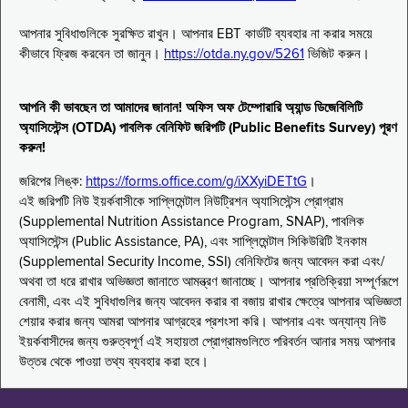
আপনার সুবিধাগুলিকে সুরক্ষিত রাখুন। আপনার EBT কার্ডটি ব্যবহার না করার সময়ে
কীভাবে ফ্রিজ করবেন তা জানুন।
https://otda.ny.gov/5261
ভিজিট করুন।
আপনি কী ভাবছেন তা আমাদের জানান! অফিস অফ টেম্পোরারি অ্যান্ড ডিজেবিলিটি
অ্যাসিস্টেন্স (OTDA) পাবলিক বেনিফিট জরিপটি (Public Benefits Survey) পূরণ
করুন!
জরিপের লিঙ্ক:
https://forms.office.com/g/iXXyiDETtG
।
এই জরিপটি নিউ ইয়র্কবাসীকে সাপ্লিমেন্টাল নিউট্রিশন অ্যাসিস্টেন্স প্রোগ্রাম
(Supplemental Nutrition Assistance Program, SNAP), পাবলিক
অ্যাসিস্টেন্স (Public Assistance, PA), এবং সাপ্লিমেন্টাল সিকিউরিটি ইনকাম
(Supplemental Security Income, SSI) বেনিফিটের জন্য আবেদন করা এবং/
অথবা তা ধরে রাখার অভিজ্ঞতা জানাতে আমন্ত্রণ জানাচ্ছে। আপনার প্রতিক্রিয়া সম্পূর্ণরূপে
বেনামী, এবং এই সুবিধাগুলির জন্য আবেদন করার বা বজায় রাখার ক্ষেত্রে আপনার অভিজ্ঞতা
শেয়ার করার জন্য আমরা আপনার আগ্রহের প্রশংসা করি। আপনার এবং অন্যান্য নিউ
ইয়র্কবাসীদের জন্য গুরুত্বপূর্ণ এই সহায়তা প্রোগ্রামগুলিতে পরিবর্তন আনার সময় আপনার
উত্তর থেকে পাওয়া তথ্য ব্যবহার করা হবে।