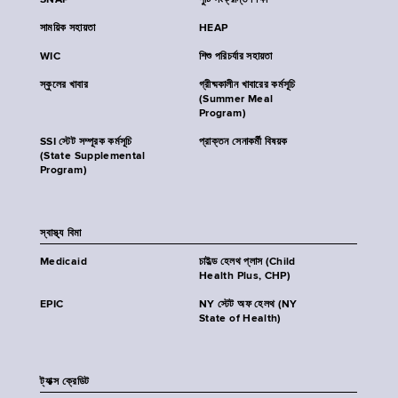
SNAP
পুষ্টি সংক্রান্ত শিক্ষা
সাময়িক সহায়তা
HEAP
WIC
শিশু পরিচর্যার সহায়তা
স্কুলের খাবার
গ্রীষ্মকালীন খাবারের কর্মসূচি
(Summer Meal
Program)
SSI স্টেট সম্পূরক কর্মসূচি
প্রাক্তন সেনাকর্মী বিষয়ক
(State Supplemental
Program)
স্বাস্থ্য বিমা
Medicaid
চাইল্ড হেলথ প্লাস (Child
Health Plus, CHP)
EPIC
NY স্টেট অফ হেলথ (NY
State of Health)
ট্যাক্স ক্রেডিট