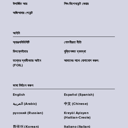
উপার্জিত আয়
শিশু/ডিপেনডেন্ট কেয়ার
অজিম্মাদার পেরেন্ট
আইনি
অ্যাক্সেসিবিলিটি
গোপনীয়তা নীতি
ডিসক্লেইমার
যুক্তিসঙ্গত ব্যবস্থা
তথ্যের স্বাধীনতার আইন
আমাদের সাথে যোগাযোগ করুন:
(FOIL)
ভাষা নির্বাচন করুন
English
Español (Spanish)
العربية (Arabic)
中文 (Chinese)
русский (Russian)
Kreyòl Ayisyen
(Haitian-Creole)
한국어 (Korean)
Italiano (Italian)