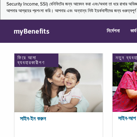
Security Income, SSI) বেনিফিটের জন্য আবেদন করা এবং/অথবা তা ধরে রাখার অভিজ্ঞতা জা
আপনার আগ্রহের প্রশংসা করি। আপনার এবং অন্যান্য নিউ ইয়র্কবাসীদের জন্য গুরুত্বপূর
myBenefits
নির্দেশনা
কার্
ফিরে আসা
নতুন ব্যবহ
ব্যবহারকারীগণ
সাইন-আপ 
সাইন-ইন করুন