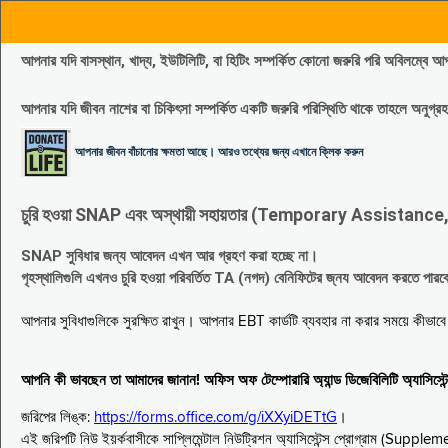
আপনার যদি বাসস্থান, খাদ্য, ইউটিলিটি, বা হিটিং সম্পর্কিত কোনো জরুরি পরি 
আপনার যদি জীবন নাশের বা চিকিৎসা সম্পর্কিত একটি জরুরি পরিস্থিতি থাকে তাহলে অনু
আপনার জীবন বাঁচানোর ক্ষমতা আছে। আরও তথ্যের জন্য এখানে ক্লিক করুন
চুরি হওয়া SNAP এবং অস্থায়ী সহায়তার (Temporary Assistance, TA) সুবিধ
SNAP সুবিধার জন্য আবেদন এখন আর গ্রহণ করা হচ্ছে না।
গৃহস্থালিগুলি এখনও চুরি হওয়া পরিবর্তিত TA (নগদ) বেনিফিটের জ্নয আবেদন করতে পা
আপনার সুবিধাগুলিকে সুরক্ষিত রাখুন। আপনার EBT কার্ডটি ব্যবহার না করার সময়ে কীভা
আপনি কী ভাবছেন তা আমাদের জানান! অফিস অফ টেম্পোরারি অ্যান্ড ডিজেবিলিটি অ্যাসি
জরিপের লিঙ্ক:
https://forms.office.com/g/iXXyiDETtG
।
এই জরিপটি নিউ ইয়র্কবাসীকে সাপ্লিমেন্টাল নিউট্রিশন অ্যাসিস্টেন্স প্রোগ্রাম (S