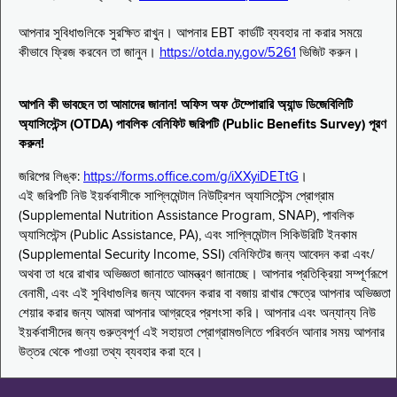
আপনার সুবিধাগুলিকে সুরক্ষিত রাখুন। আপনার EBT কার্ডটি ব্যবহার না করার সময়ে
কীভাবে ফ্রিজ করবেন তা জানুন।
https://otda.ny.gov/5261
ভিজিট করুন।
আপনি কী ভাবছেন তা আমাদের জানান! অফিস অফ টেম্পোরারি অ্যান্ড ডিজেবিলিটি
অ্যাসিস্টেন্স (OTDA) পাবলিক বেনিফিট জরিপটি (Public Benefits Survey) পূরণ
করুন!
জরিপের লিঙ্ক:
https://forms.office.com/g/iXXyiDETtG
।
এই জরিপটি নিউ ইয়র্কবাসীকে সাপ্লিমেন্টাল নিউট্রিশন অ্যাসিস্টেন্স প্রোগ্রাম
(Supplemental Nutrition Assistance Program, SNAP), পাবলিক
অ্যাসিস্টেন্স (Public Assistance, PA), এবং সাপ্লিমেন্টাল সিকিউরিটি ইনকাম
(Supplemental Security Income, SSI) বেনিফিটের জন্য আবেদন করা এবং/
অথবা তা ধরে রাখার অভিজ্ঞতা জানাতে আমন্ত্রণ জানাচ্ছে। আপনার প্রতিক্রিয়া সম্পূর্ণরূপে
বেনামী, এবং এই সুবিধাগুলির জন্য আবেদন করার বা বজায় রাখার ক্ষেত্রে আপনার অভিজ্ঞতা
শেয়ার করার জন্য আমরা আপনার আগ্রহের প্রশংসা করি। আপনার এবং অন্যান্য নিউ
ইয়র্কবাসীদের জন্য গুরুত্বপূর্ণ এই সহায়তা প্রোগ্রামগুলিতে পরিবর্তন আনার সময় আপনার
উত্তর থেকে পাওয়া তথ্য ব্যবহার করা হবে।