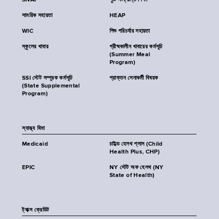
SNAP
পুষ্টি সংক্রান্ত শিক্ষা
সাময়িক সহায়তা
HEAP
WIC
শিশু পরিচর্যার সহায়তা
স্কুলের খাবার
গ্রীষ্মকালীন খাবারের কর্মসূচি
(Summer Meal
Program)
SSI স্টেট সম্পূরক কর্মসূচি
প্রাক্তন সেনাকর্মী বিষয়ক
(State Supplemental
Program)
স্বাস্থ্য বিমা
Medicaid
চাইল্ড হেলথ প্লাস (Child
Health Plus, CHP)
EPIC
NY স্টেট অফ হেলথ (NY
State of Health)
ট্যাক্স ক্রেডিট