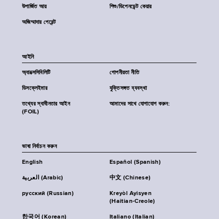
উপার্জিত আয়
শিশু/ডিপেনডেন্ট কেয়ার
অজিম্মাদার পেরেন্ট
আইনি
অ্যাক্সেসিবিলিটি
গোপনীয়তা নীতি
ডিসক্লেইমার
যুক্তিসঙ্গত ব্যবস্থা
তথ্যের স্বাধীনতার আইন
আমাদের সাথে যোগাযোগ করুন:
(FOIL)
ভাষা নির্বাচন করুন
English
Español (Spanish)
العربية (Arabic)
中文 (Chinese)
русский (Russian)
Kreyòl Ayisyen
(Haitian-Creole)
한국어 (Korean)
Italiano (Italian)