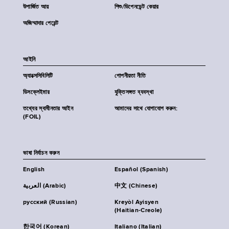
উপার্জিত আয়
শিশু/ডিপেনডেন্ট কেয়ার
অজিম্মাদার পেরেন্ট
আইনি
অ্যাক্সেসিবিলিটি
গোপনীয়তা নীতি
ডিসক্লেইমার
যুক্তিসঙ্গত ব্যবস্থা
তথ্যের স্বাধীনতার আইন
আমাদের সাথে যোগাযোগ করুন:
(FOIL)
ভাষা নির্বাচন করুন
English
Español (Spanish)
العربية (Arabic)
中文 (Chinese)
русский (Russian)
Kreyòl Ayisyen
(Haitian-Creole)
한국어 (Korean)
Italiano (Italian)