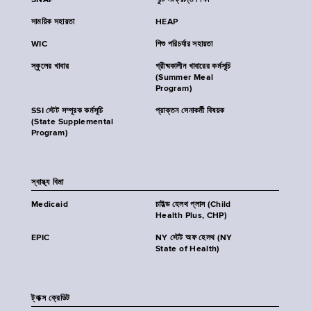
SNAP
পুষ্টি সংক্রান্ত শিক্ষা
সাময়িক সহায়তা
HEAP
WIC
শিশু পরিচর্যার সহায়তা
স্কুলের খাবার
গ্রীষ্মকালীন খাবারের কর্মসূচি
(Summer Meal
Program)
SSI স্টেট সম্পূরক কর্মসূচি
প্রাক্তন সেনাকর্মী বিষয়ক
(State Supplemental
Program)
স্বাস্থ্য বিমা
Medicaid
চাইল্ড হেলথ প্লাস (Child
Health Plus, CHP)
EPIC
NY স্টেট অফ হেলথ (NY
State of Health)
ট্যাক্স ক্রেডিট