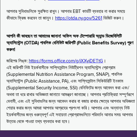
আপনার সুবিধাগুলিকে সুরক্ষিত রাখুন। আপনার EBT কার্ডটি ব্যবহার না করার সময়ে
কীভাবে ফ্রিজ করবেন তা জানুন।
https://otda.ny.gov/5261
ভিজিট করুন।
আপনি কী ভাবছেন তা আমাদের জানান! অফিস অফ টেম্পোরারি অ্যান্ড ডিজেবিলিটি
অ্যাসিস্টেন্স (OTDA) পাবলিক বেনিফিট জরিপটি (Public Benefits Survey) পূরণ
করুন!
জরিপের লিঙ্ক:
https://forms.office.com/g/iXXyiDETtG
।
এই জরিপটি নিউ ইয়র্কবাসীকে সাপ্লিমেন্টাল নিউট্রিশন অ্যাসিস্টেন্স প্রোগ্রাম
(Supplemental Nutrition Assistance Program, SNAP), পাবলিক
অ্যাসিস্টেন্স (Public Assistance, PA), এবং সাপ্লিমেন্টাল সিকিউরিটি ইনকাম
(Supplemental Security Income, SSI) বেনিফিটের জন্য আবেদন করা এবং/
অথবা তা ধরে রাখার অভিজ্ঞতা জানাতে আমন্ত্রণ জানাচ্ছে। আপনার প্রতিক্রিয়া সম্পূর্ণরূপে
বেনামী, এবং এই সুবিধাগুলির জন্য আবেদন করার বা বজায় রাখার ক্ষেত্রে আপনার অভিজ্ঞতা
শেয়ার করার জন্য আমরা আপনার আগ্রহের প্রশংসা করি। আপনার এবং অন্যান্য নিউ
ইয়র্কবাসীদের জন্য গুরুত্বপূর্ণ এই সহায়তা প্রোগ্রামগুলিতে পরিবর্তন আনার সময় আপনার
উত্তর থেকে পাওয়া তথ্য ব্যবহার করা হবে।