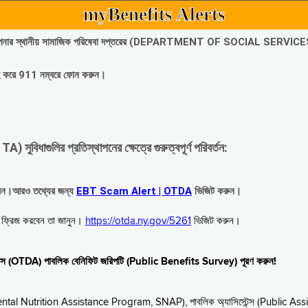
myBenefits Alerts
অবিলম্বে আপনার স্থানীয় সামাজিক পরিষেবা দপ্তরের (DEPARTMENT OF SOCIAL SERVIC
গ্রহ করে 911 নম্বরে ফোন করুন।
াগুলির প্রতিস্থাপনের ক্ষেত্রে গুরুত্বপূর্ণ পরিবর্তন:
রবেন।আরও তথ্যের জন্য
EBT Scam Alert | OTDA
ভিজিট করুন।
বে ফ্রিজ করবেন তা জানুন।
https://otda.ny.gov/5261
ভিজিট করুন।
স্টেন্স (OTDA) পাবলিক বেনিফিট জরিপটি (Public Benefits Survey) পূরণ করুন!
upplemental Nutrition Assistance Program, SNAP), পাবলিক অ্যাসিস্টেন্স (Public As