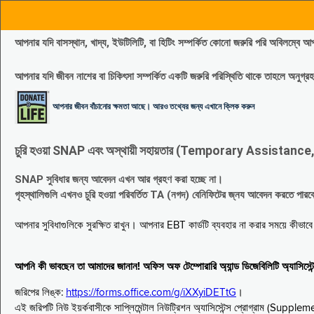
আপনার যদি বাসস্থান, খাদ্য, ইউটিলিটি, বা হিটিং সম্পর্কিত কোনো জরুরি পরি 
আপনার যদি জীবন নাশের বা চিকিৎসা সম্পর্কিত একটি জরুরি পরিস্থিতি থাকে তাহলে অনু
আপনার জীবন বাঁচানোর ক্ষমতা আছে। আরও তথ্যের জন্য এখানে ক্লিক করুন
চুরি হওয়া SNAP এবং অস্থায়ী সহায়তার (Temporary Assistance, TA) সুবিধ
SNAP সুবিধার জন্য আবেদন এখন আর গ্রহণ করা হচ্ছে না।
গৃহস্থালিগুলি এখনও চুরি হওয়া পরিবর্তিত TA (নগদ) বেনিফিটের জ্নয আবেদন করতে পা
আপনার সুবিধাগুলিকে সুরক্ষিত রাখুন। আপনার EBT কার্ডটি ব্যবহার না করার সময়ে কীভা
আপনি কী ভাবছেন তা আমাদের জানান! অফিস অফ টেম্পোরারি অ্যান্ড ডিজেবিলিটি অ্যাসি
জরিপের লিঙ্ক:
https://forms.office.com/g/iXXyiDETtG
।
এই জরিপটি নিউ ইয়র্কবাসীকে সাপ্লিমেন্টাল নিউট্রিশন অ্যাসিস্টেন্স প্রোগ্রাম (S