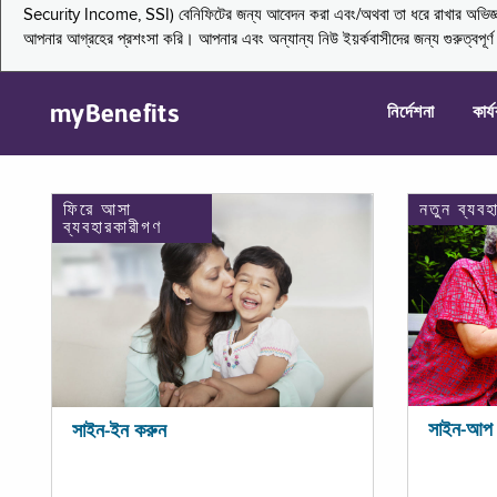
Security Income, SSI) বেনিফিটের জন্য আবেদন করা এবং/অথবা তা ধরে রাখার অভিজ্ঞতা জা
আপনার আগ্রহের প্রশংসা করি। আপনার এবং অন্যান্য নিউ ইয়র্কবাসীদের জন্য গুরুত্বপূর
myBenefits
নির্দেশনা
কার্
ফিরে আসা
নতুন ব্যবহ
ব্যবহারকারীগণ
সাইন-আপ 
সাইন-ইন করুন