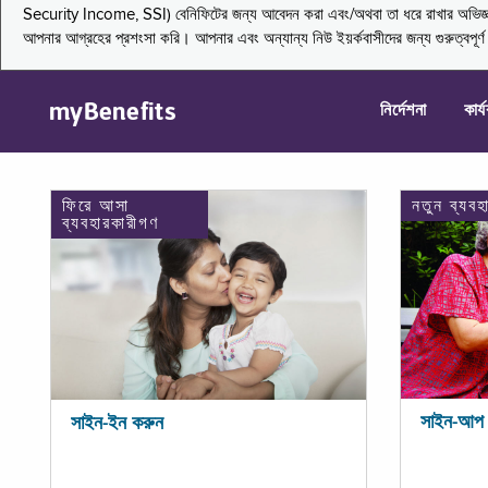
Security Income, SSI) বেনিফিটের জন্য আবেদন করা এবং/অথবা তা ধরে রাখার অভিজ্ঞতা জা
আপনার আগ্রহের প্রশংসা করি। আপনার এবং অন্যান্য নিউ ইয়র্কবাসীদের জন্য গুরুত্বপূর
myBenefits
নির্দেশনা
কার্
ফিরে আসা
নতুন ব্যবহ
ব্যবহারকারীগণ
সাইন-আপ 
সাইন-ইন করুন