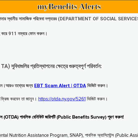
myBenefits Alerts
অবিলম্বে আপনার স্থানীয় সামাজিক পরিষেবা দপ্তরের (DEPARTMENT OF SOCIAL SERVIC
গ্রহ করে 911 নম্বরে ফোন করুন।
াগুলির প্রতিস্থাপনের ক্ষেত্রে গুরুত্বপূর্ণ পরিবর্তন:
রবেন।আরও তথ্যের জন্য
EBT Scam Alert | OTDA
ভিজিট করুন।
বে ফ্রিজ করবেন তা জানুন।
https://otda.ny.gov/5261
ভিজিট করুন।
স্টেন্স (OTDA) পাবলিক বেনিফিট জরিপটি (Public Benefits Survey) পূরণ করুন!
upplemental Nutrition Assistance Program, SNAP), পাবলিক অ্যাসিস্টেন্স (Public As