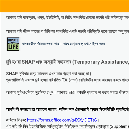
আপনার যদি বাসস্থান, খাদ্য, ইউটিলিটি, বা হিটিং সম্পর্কিত কোনো জরুরি পরি 
আপনার যদি জীবন নাশের বা চিকিৎসা সম্পর্কিত একটি জরুরি পরিস্থিতি থাকে তাহলে অনু
আপনার জীবন বাঁচানোর ক্ষমতা আছে। আরও তথ্যের জন্য এখানে ক্লিক করুন
চুরি হওয়া SNAP এবং অস্থায়ী সহায়তার (Temporary Assistance, TA) সুবিধ
SNAP সুবিধার জন্য আবেদন এখন আর গ্রহণ করা হচ্ছে না।
গৃহস্থালিগুলি এখনও চুরি হওয়া পরিবর্তিত TA (নগদ) বেনিফিটের জ্নয আবেদন করতে পা
আপনার সুবিধাগুলিকে সুরক্ষিত রাখুন। আপনার EBT কার্ডটি ব্যবহার না করার সময়ে কীভা
আপনি কী ভাবছেন তা আমাদের জানান! অফিস অফ টেম্পোরারি অ্যান্ড ডিজেবিলিটি অ্যাসি
জরিপের লিঙ্ক:
https://forms.office.com/g/iXXyiDETtG
।
এই জরিপটি নিউ ইয়র্কবাসীকে সাপ্লিমেন্টাল নিউট্রিশন অ্যাসিস্টেন্স প্রোগ্রাম (S