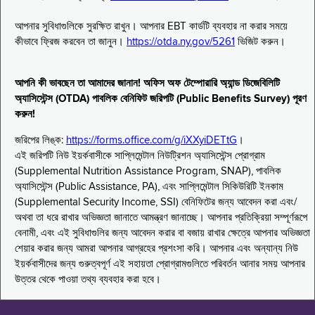
আপনার সুবিধাগুলিকে সুরক্ষিত রাখুন। আপনার EBT কার্ডটি ব্যবহার না করার সময়ে
কীভাবে ফ্রিজ করবেন তা জানুন।
https://otda.ny.gov/5261
ভিজিট করুন।
আপনি কী ভাবছেন তা আমাদের জানান! অফিস অফ টেম্পোরারি অ্যান্ড ডিজেবিলিটি
অ্যাসিস্টেন্স (OTDA) পাবলিক বেনিফিট জরিপটি (Public Benefits Survey) পূরণ
করুন!
জরিপের লিঙ্ক:
https://forms.office.com/g/iXXyiDETtG
।
এই জরিপটি নিউ ইয়র্কবাসীকে সাপ্লিমেন্টাল নিউট্রিশন অ্যাসিস্টেন্স প্রোগ্রাম
(Supplemental Nutrition Assistance Program, SNAP), পাবলিক
অ্যাসিস্টেন্স (Public Assistance, PA), এবং সাপ্লিমেন্টাল সিকিউরিটি ইনকাম
(Supplemental Security Income, SSI) বেনিফিটের জন্য আবেদন করা এবং/
অথবা তা ধরে রাখার অভিজ্ঞতা জানাতে আমন্ত্রণ জানাচ্ছে। আপনার প্রতিক্রিয়া সম্পূর্ণরূপে
বেনামী, এবং এই সুবিধাগুলির জন্য আবেদন করার বা বজায় রাখার ক্ষেত্রে আপনার অভিজ্ঞতা
শেয়ার করার জন্য আমরা আপনার আগ্রহের প্রশংসা করি। আপনার এবং অন্যান্য নিউ
ইয়র্কবাসীদের জন্য গুরুত্বপূর্ণ এই সহায়তা প্রোগ্রামগুলিতে পরিবর্তন আনার সময় আপনার
উত্তর থেকে পাওয়া তথ্য ব্যবহার করা হবে।