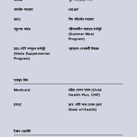
SNAP
পুষ্টি সংক্রান্ত শিক্ষা
সাময়িক সহায়তা
HEAP
WIC
শিশু পরিচর্যার সহায়তা
স্কুলের খাবার
গ্রীষ্মকালীন খাবারের কর্মসূচি
(Summer Meal
Program)
SSI স্টেট সম্পূরক কর্মসূচি
প্রাক্তন সেনাকর্মী বিষয়ক
(State Supplemental
Program)
স্বাস্থ্য বিমা
Medicaid
চাইল্ড হেলথ প্লাস (Child
Health Plus, CHP)
EPIC
NY স্টেট অফ হেলথ (NY
State of Health)
ট্যাক্স ক্রেডিট