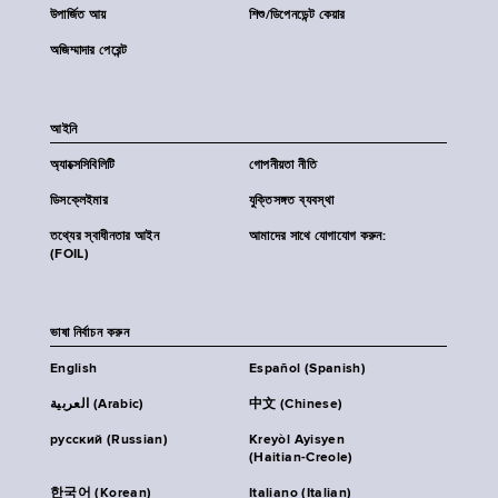
উপার্জিত আয়
শিশু/ডিপেনডেন্ট কেয়ার
অজিম্মাদার পেরেন্ট
আইনি
অ্যাক্সেসিবিলিটি
গোপনীয়তা নীতি
ডিসক্লেইমার
যুক্তিসঙ্গত ব্যবস্থা
তথ্যের স্বাধীনতার আইন
আমাদের সাথে যোগাযোগ করুন:
(FOIL)
ভাষা নির্বাচন করুন
English
Español (Spanish)
العربية (Arabic)
中文 (Chinese)
русский (Russian)
Kreyòl Ayisyen
(Haitian-Creole)
한국어 (Korean)
Italiano (Italian)