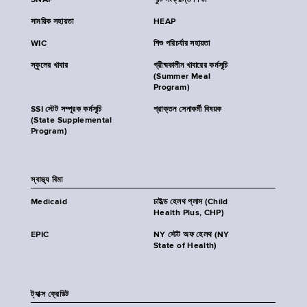
SNAP
পুষ্টি সংক্রান্ত শিক্ষা
সাময়িক সহায়তা
HEAP
WIC
শিশু পরিচর্যার সহায়তা
স্কুলের খাবার
গ্রীষ্মকালীন খাবারের কর্মসূচি
(Summer Meal
Program)
SSI স্টেট সম্পূরক কর্মসূচি
প্রাক্তন সেনাকর্মী বিষয়ক
(State Supplemental
Program)
স্বাস্থ্য বিমা
Medicaid
চাইল্ড হেলথ প্লাস (Child
Health Plus, CHP)
EPIC
NY স্টেট অফ হেলথ (NY
State of Health)
ট্যাক্স ক্রেডিট