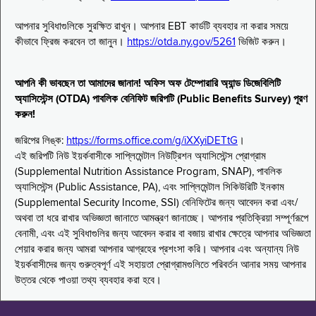
আপনার সুবিধাগুলিকে সুরক্ষিত রাখুন। আপনার EBT কার্ডটি ব্যবহার না করার সময়ে
কীভাবে ফ্রিজ করবেন তা জানুন।
https://otda.ny.gov/5261
ভিজিট করুন।
আপনি কী ভাবছেন তা আমাদের জানান! অফিস অফ টেম্পোরারি অ্যান্ড ডিজেবিলিটি
অ্যাসিস্টেন্স (OTDA) পাবলিক বেনিফিট জরিপটি (Public Benefits Survey) পূরণ
করুন!
জরিপের লিঙ্ক:
https://forms.office.com/g/iXXyiDETtG
।
এই জরিপটি নিউ ইয়র্কবাসীকে সাপ্লিমেন্টাল নিউট্রিশন অ্যাসিস্টেন্স প্রোগ্রাম
(Supplemental Nutrition Assistance Program, SNAP), পাবলিক
অ্যাসিস্টেন্স (Public Assistance, PA), এবং সাপ্লিমেন্টাল সিকিউরিটি ইনকাম
(Supplemental Security Income, SSI) বেনিফিটের জন্য আবেদন করা এবং/
অথবা তা ধরে রাখার অভিজ্ঞতা জানাতে আমন্ত্রণ জানাচ্ছে। আপনার প্রতিক্রিয়া সম্পূর্ণরূপে
বেনামী, এবং এই সুবিধাগুলির জন্য আবেদন করার বা বজায় রাখার ক্ষেত্রে আপনার অভিজ্ঞতা
শেয়ার করার জন্য আমরা আপনার আগ্রহের প্রশংসা করি। আপনার এবং অন্যান্য নিউ
ইয়র্কবাসীদের জন্য গুরুত্বপূর্ণ এই সহায়তা প্রোগ্রামগুলিতে পরিবর্তন আনার সময় আপনার
উত্তর থেকে পাওয়া তথ্য ব্যবহার করা হবে।