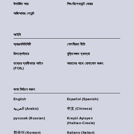
উপার্জিত আয়
শিশু/ডিপেনডেন্ট কেয়ার
অজিম্মাদার পেরেন্ট
আইনি
অ্যাক্সেসিবিলিটি
গোপনীয়তা নীতি
ডিসক্লেইমার
যুক্তিসঙ্গত ব্যবস্থা
তথ্যের স্বাধীনতার আইন
আমাদের সাথে যোগাযোগ করুন:
(FOIL)
ভাষা নির্বাচন করুন
English
Español (Spanish)
العربية (Arabic)
中文 (Chinese)
русский (Russian)
Kreyòl Ayisyen
(Haitian-Creole)
한국어 (Korean)
Italiano (Italian)