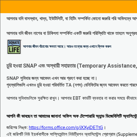
আপনার যদি বাসস্থান, খাদ্য, ইউটিলিটি, বা হিটিং সম্পর্কিত কোনো জরুরি পরি 
আপনার যদি জীবন নাশের বা চিকিৎসা সম্পর্কিত একটি জরুরি পরিস্থিতি থাকে তাহলে অনু
আপনার জীবন বাঁচানোর ক্ষমতা আছে। আরও তথ্যের জন্য এখানে ক্লিক করুন
চুরি হওয়া SNAP এবং অস্থায়ী সহায়তার (Temporary Assistance, TA) সুবিধ
SNAP সুবিধার জন্য আবেদন এখন আর গ্রহণ করা হচ্ছে না।
গৃহস্থালিগুলি এখনও চুরি হওয়া পরিবর্তিত TA (নগদ) বেনিফিটের জ্নয আবেদন করতে পা
আপনার সুবিধাগুলিকে সুরক্ষিত রাখুন। আপনার EBT কার্ডটি ব্যবহার না করার সময়ে কীভা
আপনি কী ভাবছেন তা আমাদের জানান! অফিস অফ টেম্পোরারি অ্যান্ড ডিজেবিলিটি অ্যাসি
জরিপের লিঙ্ক:
https://forms.office.com/g/iXXyiDETtG
।
এই জরিপটি নিউ ইয়র্কবাসীকে সাপ্লিমেন্টাল নিউট্রিশন অ্যাসিস্টেন্স প্রোগ্রাম (S