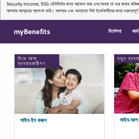
Security Income, SSI) বেনিফিটের জন্য আবেদন করা এবং/অথবা তা ধরে রাখার অভিজ্ঞতা জা
আপনার আগ্রহের প্রশংসা করি। আপনার এবং অন্যান্য নিউ ইয়র্কবাসীদের জন্য গুরুত্বপূর
myBenefits
নির্দেশনা
কার্
ফিরে আসা
নতুন ব্যবহ
ব্যবহারকারীগণ
সাইন-আপ 
সাইন-ইন করুন