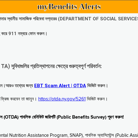
myBenefits Alerts
অবিলম্বে আপনার স্থানীয় সামাজিক পরিষেবা দপ্তরের (DEPARTMENT OF SOCIAL SERVIC
গ্রহ করে 911 নম্বরে ফোন করুন।
াগুলির প্রতিস্থাপনের ক্ষেত্রে গুরুত্বপূর্ণ পরিবর্তন:
রবেন।আরও তথ্যের জন্য
EBT Scam Alert | OTDA
ভিজিট করুন।
বে ফ্রিজ করবেন তা জানুন।
https://otda.ny.gov/5261
ভিজিট করুন।
স্টেন্স (OTDA) পাবলিক বেনিফিট জরিপটি (Public Benefits Survey) পূরণ করুন!
upplemental Nutrition Assistance Program, SNAP), পাবলিক অ্যাসিস্টেন্স (Public As