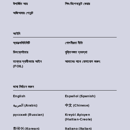
উপার্জিত আয়
শিশু/ডিপেনডেন্ট কেয়ার
অজিম্মাদার পেরেন্ট
আইনি
অ্যাক্সেসিবিলিটি
গোপনীয়তা নীতি
ডিসক্লেইমার
যুক্তিসঙ্গত ব্যবস্থা
তথ্যের স্বাধীনতার আইন
আমাদের সাথে যোগাযোগ করুন:
(FOIL)
ভাষা নির্বাচন করুন
English
Español (Spanish)
العربية (Arabic)
中文 (Chinese)
русский (Russian)
Kreyòl Ayisyen
(Haitian-Creole)
한국어 (Korean)
Italiano (Italian)