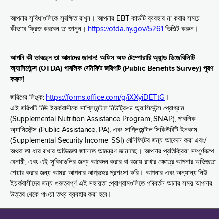
আপনার সুবিধাগুলিকে সুরক্ষিত রাখুন। আপনার EBT কার্ডটি ব্যবহার না করার সময়ে
কীভাবে ফ্রিজ করবেন তা জানুন।
https://otda.ny.gov/5261
ভিজিট করুন।
আপনি কী ভাবছেন তা আমাদের জানান! অফিস অফ টেম্পোরারি অ্যান্ড ডিজেবিলিটি
অ্যাসিস্টেন্স (OTDA) পাবলিক বেনিফিট জরিপটি (Public Benefits Survey) পূরণ
করুন!
জরিপের লিঙ্ক:
https://forms.office.com/g/iXXyiDETtG
।
এই জরিপটি নিউ ইয়র্কবাসীকে সাপ্লিমেন্টাল নিউট্রিশন অ্যাসিস্টেন্স প্রোগ্রাম
(Supplemental Nutrition Assistance Program, SNAP), পাবলিক
অ্যাসিস্টেন্স (Public Assistance, PA), এবং সাপ্লিমেন্টাল সিকিউরিটি ইনকাম
(Supplemental Security Income, SSI) বেনিফিটের জন্য আবেদন করা এবং/
অথবা তা ধরে রাখার অভিজ্ঞতা জানাতে আমন্ত্রণ জানাচ্ছে। আপনার প্রতিক্রিয়া সম্পূর্ণরূপে
বেনামী, এবং এই সুবিধাগুলির জন্য আবেদন করার বা বজায় রাখার ক্ষেত্রে আপনার অভিজ্ঞতা
শেয়ার করার জন্য আমরা আপনার আগ্রহের প্রশংসা করি। আপনার এবং অন্যান্য নিউ
ইয়র্কবাসীদের জন্য গুরুত্বপূর্ণ এই সহায়তা প্রোগ্রামগুলিতে পরিবর্তন আনার সময় আপনার
উত্তর থেকে পাওয়া তথ্য ব্যবহার করা হবে।