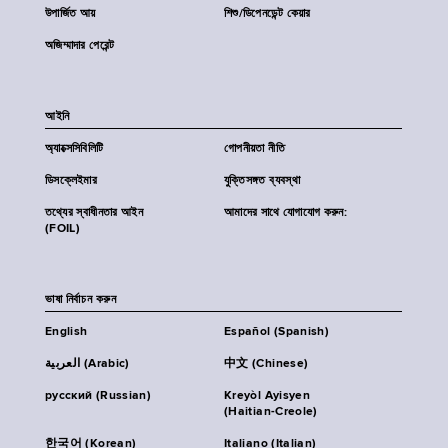
উপার্জিত আয়
শিশু/ডিপেনডেন্ট কেয়ার
অজিম্মাদার পেরেন্ট
আইনি
অ্যাক্সেসিবিলিটি
গোপনীয়তা নীতি
ডিসক্লেইমার
যুক্তিসঙ্গত ব্যবস্থা
তথ্যের স্বাধীনতার আইন
আমাদের সাথে যোগাযোগ করুন:
(FOIL)
ভাষা নির্বাচন করুন
English
Español (Spanish)
العربية (Arabic)
中文 (Chinese)
русский (Russian)
Kreyòl Ayisyen
(Haitian-Creole)
한국어 (Korean)
Italiano (Italian)