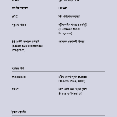
SNAP
পুষ্টি সংক্রান্ত শিক্ষা
সাময়িক সহায়তা
HEAP
WIC
শিশু পরিচর্যার সহায়তা
স্কুলের খাবার
গ্রীষ্মকালীন খাবারের কর্মসূচি
(Summer Meal
Program)
SSI স্টেট সম্পূরক কর্মসূচি
প্রাক্তন সেনাকর্মী বিষয়ক
(State Supplemental
Program)
স্বাস্থ্য বিমা
Medicaid
চাইল্ড হেলথ প্লাস (Child
Health Plus, CHP)
EPIC
NY স্টেট অফ হেলথ (NY
State of Health)
ট্যাক্স ক্রেডিট