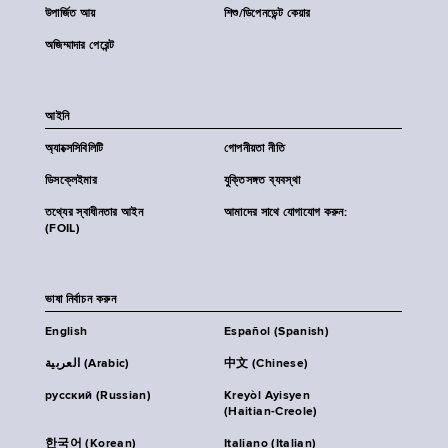
উপার্জিত আয়
শিশু/ডিপেনডেন্ট কেয়ার
অজিম্মাদার পেরেন্ট
আইনি
অ্যাক্সেসিবিলিটি
গোপনীয়তা নীতি
ডিসক্লেইমার
যুক্তিসঙ্গত ব্যবস্থা
তথ্যের স্বাধীনতার আইন
আমাদের সাথে যোগাযোগ করুন:
(FOIL)
ভাষা নির্বাচন করুন
English
Español (Spanish)
العربية (Arabic)
中文 (Chinese)
русский (Russian)
Kreyòl Ayisyen
(Haitian-Creole)
한국어 (Korean)
Italiano (Italian)