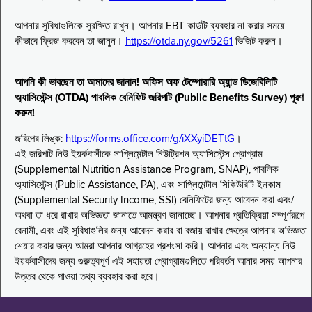
আপনার সুবিধাগুলিকে সুরক্ষিত রাখুন। আপনার EBT কার্ডটি ব্যবহার না করার সময়ে
কীভাবে ফ্রিজ করবেন তা জানুন।
https://otda.ny.gov/5261
ভিজিট করুন।
আপনি কী ভাবছেন তা আমাদের জানান! অফিস অফ টেম্পোরারি অ্যান্ড ডিজেবিলিটি
অ্যাসিস্টেন্স (OTDA) পাবলিক বেনিফিট জরিপটি (Public Benefits Survey) পূরণ
করুন!
জরিপের লিঙ্ক:
https://forms.office.com/g/iXXyiDETtG
।
এই জরিপটি নিউ ইয়র্কবাসীকে সাপ্লিমেন্টাল নিউট্রিশন অ্যাসিস্টেন্স প্রোগ্রাম
(Supplemental Nutrition Assistance Program, SNAP), পাবলিক
অ্যাসিস্টেন্স (Public Assistance, PA), এবং সাপ্লিমেন্টাল সিকিউরিটি ইনকাম
(Supplemental Security Income, SSI) বেনিফিটের জন্য আবেদন করা এবং/
অথবা তা ধরে রাখার অভিজ্ঞতা জানাতে আমন্ত্রণ জানাচ্ছে। আপনার প্রতিক্রিয়া সম্পূর্ণরূপে
বেনামী, এবং এই সুবিধাগুলির জন্য আবেদন করার বা বজায় রাখার ক্ষেত্রে আপনার অভিজ্ঞতা
শেয়ার করার জন্য আমরা আপনার আগ্রহের প্রশংসা করি। আপনার এবং অন্যান্য নিউ
ইয়র্কবাসীদের জন্য গুরুত্বপূর্ণ এই সহায়তা প্রোগ্রামগুলিতে পরিবর্তন আনার সময় আপনার
উত্তর থেকে পাওয়া তথ্য ব্যবহার করা হবে।