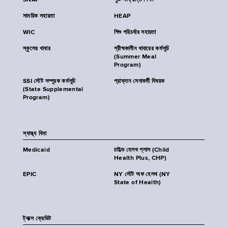
SNAP
পুষ্টি সংক্রান্ত শিক্ষা
সাময়িক সহায়তা
HEAP
WIC
শিশু পরিচর্যার সহায়তা
স্কুলের খাবার
গ্রীষ্মকালীন খাবারের কর্মসূচি
(Summer Meal
Program)
SSI স্টেট সম্পূরক কর্মসূচি
প্রাক্তন সেনাকর্মী বিষয়ক
(State Supplemental
Program)
স্বাস্থ্য বিমা
Medicaid
চাইল্ড হেলথ প্লাস (Child
Health Plus, CHP)
EPIC
NY স্টেট অফ হেলথ (NY
State of Health)
ট্যাক্স ক্রেডিট