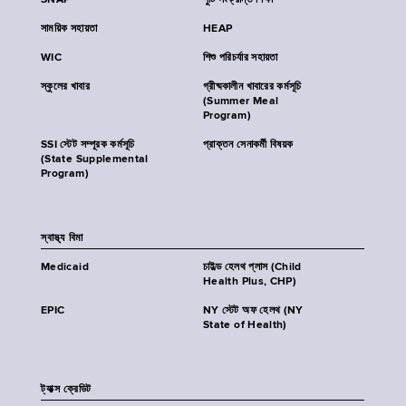
SNAP
পুষ্টি সংক্রান্ত শিক্ষা
সাময়িক সহায়তা
HEAP
WIC
শিশু পরিচর্যার সহায়তা
স্কুলের খাবার
গ্রীষ্মকালীন খাবারের কর্মসূচি
(Summer Meal
Program)
SSI স্টেট সম্পূরক কর্মসূচি
প্রাক্তন সেনাকর্মী বিষয়ক
(State Supplemental
Program)
স্বাস্থ্য বিমা
Medicaid
চাইল্ড হেলথ প্লাস (Child
Health Plus, CHP)
EPIC
NY স্টেট অফ হেলথ (NY
State of Health)
ট্যাক্স ক্রেডিট