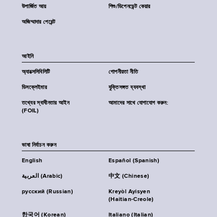
উপার্জিত আয়
শিশু/ডিপেনডেন্ট কেয়ার
অজিম্মাদার পেরেন্ট
আইনি
অ্যাক্সেসিবিলিটি
গোপনীয়তা নীতি
ডিসক্লেইমার
যুক্তিসঙ্গত ব্যবস্থা
তথ্যের স্বাধীনতার আইন
আমাদের সাথে যোগাযোগ করুন:
(FOIL)
ভাষা নির্বাচন করুন
English
Español (Spanish)
العربية (Arabic)
中文 (Chinese)
русский (Russian)
Kreyòl Ayisyen
(Haitian-Creole)
한국어 (Korean)
Italiano (Italian)