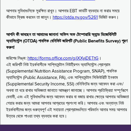
আপনার সুবিধাগুলিকে সুরক্ষিত রাখুন। আপনার EBT কার্ডটি ব্যবহার না করার সময়ে
কীভাবে ফ্রিজ করবেন তা জানুন।
https://otda.ny.gov/5261
ভিজিট করুন।
আপনি কী ভাবছেন তা আমাদের জানান! অফিস অফ টেম্পোরারি অ্যান্ড ডিজেবিলিটি
অ্যাসিস্টেন্স (OTDA) পাবলিক বেনিফিট জরিপটি (Public Benefits Survey) পূরণ
করুন!
জরিপের লিঙ্ক:
https://forms.office.com/g/iXXyiDETtG
।
এই জরিপটি নিউ ইয়র্কবাসীকে সাপ্লিমেন্টাল নিউট্রিশন অ্যাসিস্টেন্স প্রোগ্রাম
(Supplemental Nutrition Assistance Program, SNAP), পাবলিক
অ্যাসিস্টেন্স (Public Assistance, PA), এবং সাপ্লিমেন্টাল সিকিউরিটি ইনকাম
(Supplemental Security Income, SSI) বেনিফিটের জন্য আবেদন করা এবং/
অথবা তা ধরে রাখার অভিজ্ঞতা জানাতে আমন্ত্রণ জানাচ্ছে। আপনার প্রতিক্রিয়া সম্পূর্ণরূপে
বেনামী, এবং এই সুবিধাগুলির জন্য আবেদন করার বা বজায় রাখার ক্ষেত্রে আপনার অভিজ্ঞতা
শেয়ার করার জন্য আমরা আপনার আগ্রহের প্রশংসা করি। আপনার এবং অন্যান্য নিউ
ইয়র্কবাসীদের জন্য গুরুত্বপূর্ণ এই সহায়তা প্রোগ্রামগুলিতে পরিবর্তন আনার সময় আপনার
উত্তর থেকে পাওয়া তথ্য ব্যবহার করা হবে।