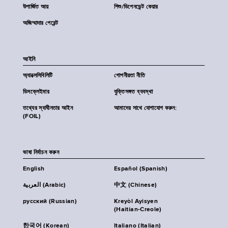
উপার্জিত আয়
শিশু/ডিপেনডেন্ট কেয়ার
অজিম্মাদার পেরেন্ট
আইনি
অ্যাক্সেসিবিলিটি
গোপনীয়তা নীতি
ডিসক্লেইমার
যুক্তিসঙ্গত ব্যবস্থা
তথ্যের স্বাধীনতার আইন
আমাদের সাথে যোগাযোগ করুন:
(FOIL)
ভাষা নির্বাচন করুন
English
Español (Spanish)
العربية (Arabic)
中文 (Chinese)
русский (Russian)
Kreyòl Ayisyen
(Haitian-Creole)
한국어 (Korean)
Italiano (Italian)