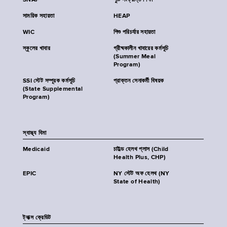
SNAP
পুষ্টি সংক্রান্ত শিক্ষা
সাময়িক সহায়তা
HEAP
WIC
শিশু পরিচর্যার সহায়তা
স্কুলের খাবার
গ্রীষ্মকালীন খাবারের কর্মসূচি
(Summer Meal
Program)
SSI স্টেট সম্পূরক কর্মসূচি
প্রাক্তন সেনাকর্মী বিষয়ক
(State Supplemental
Program)
স্বাস্থ্য বিমা
Medicaid
চাইল্ড হেলথ প্লাস (Child
Health Plus, CHP)
EPIC
NY স্টেট অফ হেলথ (NY
State of Health)
ট্যাক্স ক্রেডিট