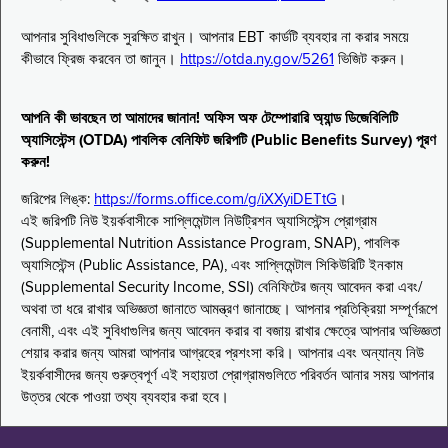
আপনার সুবিধাগুলিকে সুরক্ষিত রাখুন। আপনার EBT কার্ডটি ব্যবহার না করার সময়ে
কীভাবে ফ্রিজ করবেন তা জানুন।
https://otda.ny.gov/5261
ভিজিট করুন।
আপনি কী ভাবছেন তা আমাদের জানান! অফিস অফ টেম্পোরারি অ্যান্ড ডিজেবিলিটি
অ্যাসিস্টেন্স (OTDA) পাবলিক বেনিফিট জরিপটি (Public Benefits Survey) পূরণ
করুন!
জরিপের লিঙ্ক:
https://forms.office.com/g/iXXyiDETtG
।
এই জরিপটি নিউ ইয়র্কবাসীকে সাপ্লিমেন্টাল নিউট্রিশন অ্যাসিস্টেন্স প্রোগ্রাম
(Supplemental Nutrition Assistance Program, SNAP), পাবলিক
অ্যাসিস্টেন্স (Public Assistance, PA), এবং সাপ্লিমেন্টাল সিকিউরিটি ইনকাম
(Supplemental Security Income, SSI) বেনিফিটের জন্য আবেদন করা এবং/
অথবা তা ধরে রাখার অভিজ্ঞতা জানাতে আমন্ত্রণ জানাচ্ছে। আপনার প্রতিক্রিয়া সম্পূর্ণরূপে
বেনামী, এবং এই সুবিধাগুলির জন্য আবেদন করার বা বজায় রাখার ক্ষেত্রে আপনার অভিজ্ঞতা
শেয়ার করার জন্য আমরা আপনার আগ্রহের প্রশংসা করি। আপনার এবং অন্যান্য নিউ
ইয়র্কবাসীদের জন্য গুরুত্বপূর্ণ এই সহায়তা প্রোগ্রামগুলিতে পরিবর্তন আনার সময় আপনার
উত্তর থেকে পাওয়া তথ্য ব্যবহার করা হবে।