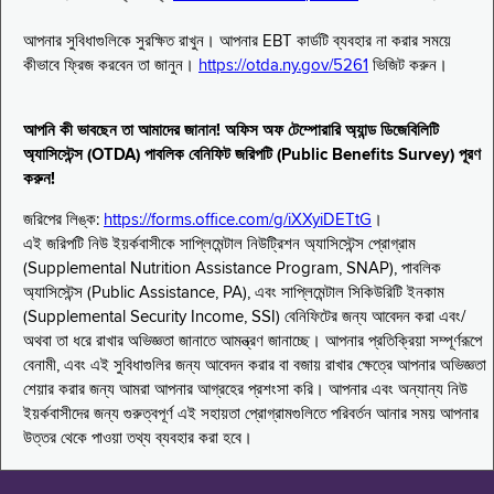
আপনার সুবিধাগুলিকে সুরক্ষিত রাখুন। আপনার EBT কার্ডটি ব্যবহার না করার সময়ে
কীভাবে ফ্রিজ করবেন তা জানুন।
https://otda.ny.gov/5261
ভিজিট করুন।
আপনি কী ভাবছেন তা আমাদের জানান! অফিস অফ টেম্পোরারি অ্যান্ড ডিজেবিলিটি
অ্যাসিস্টেন্স (OTDA) পাবলিক বেনিফিট জরিপটি (Public Benefits Survey) পূরণ
করুন!
জরিপের লিঙ্ক:
https://forms.office.com/g/iXXyiDETtG
।
এই জরিপটি নিউ ইয়র্কবাসীকে সাপ্লিমেন্টাল নিউট্রিশন অ্যাসিস্টেন্স প্রোগ্রাম
(Supplemental Nutrition Assistance Program, SNAP), পাবলিক
অ্যাসিস্টেন্স (Public Assistance, PA), এবং সাপ্লিমেন্টাল সিকিউরিটি ইনকাম
(Supplemental Security Income, SSI) বেনিফিটের জন্য আবেদন করা এবং/
অথবা তা ধরে রাখার অভিজ্ঞতা জানাতে আমন্ত্রণ জানাচ্ছে। আপনার প্রতিক্রিয়া সম্পূর্ণরূপে
বেনামী, এবং এই সুবিধাগুলির জন্য আবেদন করার বা বজায় রাখার ক্ষেত্রে আপনার অভিজ্ঞতা
শেয়ার করার জন্য আমরা আপনার আগ্রহের প্রশংসা করি। আপনার এবং অন্যান্য নিউ
ইয়র্কবাসীদের জন্য গুরুত্বপূর্ণ এই সহায়তা প্রোগ্রামগুলিতে পরিবর্তন আনার সময় আপনার
উত্তর থেকে পাওয়া তথ্য ব্যবহার করা হবে।