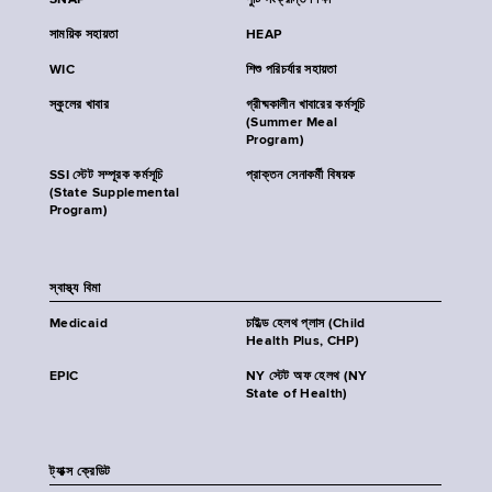
SNAP
পুষ্টি সংক্রান্ত শিক্ষা
সাময়িক সহায়তা
HEAP
WIC
শিশু পরিচর্যার সহায়তা
স্কুলের খাবার
গ্রীষ্মকালীন খাবারের কর্মসূচি
(Summer Meal
Program)
SSI স্টেট সম্পূরক কর্মসূচি
প্রাক্তন সেনাকর্মী বিষয়ক
(State Supplemental
Program)
স্বাস্থ্য বিমা
Medicaid
চাইল্ড হেলথ প্লাস (Child
Health Plus, CHP)
EPIC
NY স্টেট অফ হেলথ (NY
State of Health)
ট্যাক্স ক্রেডিট