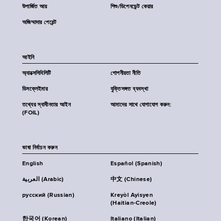
উপার্জিত আয়
শিশু/ডিপেনডেন্ট কেয়ার
অজিম্মাদার পেরেন্ট
আইনি
অ্যাক্সেসিবিলিটি
গোপনীয়তা নীতি
ডিসক্লেইমার
যুক্তিসঙ্গত ব্যবস্থা
তথ্যের স্বাধীনতার আইন
আমাদের সাথে যোগাযোগ করুন:
(FOIL)
ভাষা নির্বাচন করুন
English
Español (Spanish)
العربية (Arabic)
中文 (Chinese)
русский (Russian)
Kreyòl Ayisyen
(Haitian-Creole)
한국어 (Korean)
Italiano (Italian)