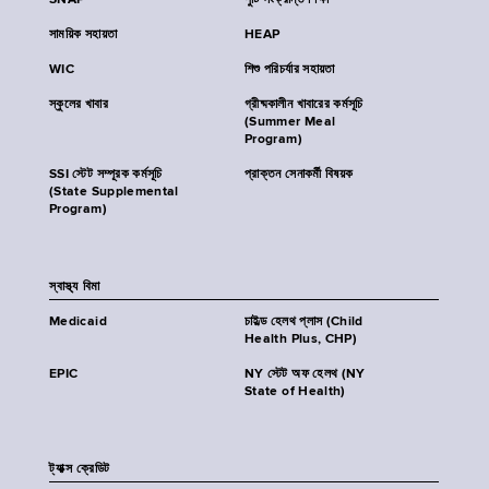
SNAP
পুষ্টি সংক্রান্ত শিক্ষা
সাময়িক সহায়তা
HEAP
WIC
শিশু পরিচর্যার সহায়তা
স্কুলের খাবার
গ্রীষ্মকালীন খাবারের কর্মসূচি
(Summer Meal
Program)
SSI স্টেট সম্পূরক কর্মসূচি
প্রাক্তন সেনাকর্মী বিষয়ক
(State Supplemental
Program)
স্বাস্থ্য বিমা
Medicaid
চাইল্ড হেলথ প্লাস (Child
Health Plus, CHP)
EPIC
NY স্টেট অফ হেলথ (NY
State of Health)
ট্যাক্স ক্রেডিট