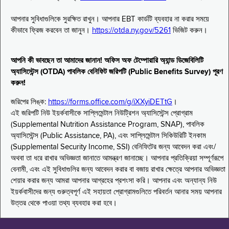
আপনার সুবিধাগুলিকে সুরক্ষিত রাখুন। আপনার EBT কার্ডটি ব্যবহার না করার সময়ে
কীভাবে ফ্রিজ করবেন তা জানুন।
https://otda.ny.gov/5261
ভিজিট করুন।
আপনি কী ভাবছেন তা আমাদের জানান! অফিস অফ টেম্পোরারি অ্যান্ড ডিজেবিলিটি
অ্যাসিস্টেন্স (OTDA) পাবলিক বেনিফিট জরিপটি (Public Benefits Survey) পূরণ
করুন!
জরিপের লিঙ্ক:
https://forms.office.com/g/iXXyiDETtG
।
এই জরিপটি নিউ ইয়র্কবাসীকে সাপ্লিমেন্টাল নিউট্রিশন অ্যাসিস্টেন্স প্রোগ্রাম
(Supplemental Nutrition Assistance Program, SNAP), পাবলিক
অ্যাসিস্টেন্স (Public Assistance, PA), এবং সাপ্লিমেন্টাল সিকিউরিটি ইনকাম
(Supplemental Security Income, SSI) বেনিফিটের জন্য আবেদন করা এবং/
অথবা তা ধরে রাখার অভিজ্ঞতা জানাতে আমন্ত্রণ জানাচ্ছে। আপনার প্রতিক্রিয়া সম্পূর্ণরূপে
বেনামী, এবং এই সুবিধাগুলির জন্য আবেদন করার বা বজায় রাখার ক্ষেত্রে আপনার অভিজ্ঞতা
শেয়ার করার জন্য আমরা আপনার আগ্রহের প্রশংসা করি। আপনার এবং অন্যান্য নিউ
ইয়র্কবাসীদের জন্য গুরুত্বপূর্ণ এই সহায়তা প্রোগ্রামগুলিতে পরিবর্তন আনার সময় আপনার
উত্তর থেকে পাওয়া তথ্য ব্যবহার করা হবে।