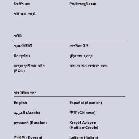
উপার্জিত আয়
শিশু/ডিপেনডেন্ট কেয়ার
অজিম্মাদার পেরেন্ট
আইনি
অ্যাক্সেসিবিলিটি
গোপনীয়তা নীতি
ডিসক্লেইমার
যুক্তিসঙ্গত ব্যবস্থা
তথ্যের স্বাধীনতার আইন
আমাদের সাথে যোগাযোগ করুন:
(FOIL)
ভাষা নির্বাচন করুন
English
Español (Spanish)
العربية (Arabic)
中文 (Chinese)
русский (Russian)
Kreyòl Ayisyen
(Haitian-Creole)
한국어 (Korean)
Italiano (Italian)