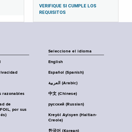
VERIFIQUE SI CUMPLE LOS
REQUISITOS
Seleccione el idioma
d
English
rivacidad
Español (Spanish)
العربية (Arabic)
s razonables
中文 (Chinese)
tad de
русский (Russian)
(FOIL, por sus
lés)
Kreyòl Ayisyen (Haitian-
Creole)
한국어 (Korean)