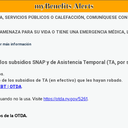
myBenefits Alerts
DA, SERVICIOS PÚBLICOS O CALEFACCIÓN, COMUNÍQUESE CO
AMENAZA PARA SU VIDA O TIENE UNA EMERGENCIA MÉDICA, 
ner más información
os subsidios SNAP y de Asistencia Temporal (TA, por su
os.
o de los subsidios de TA (en efectivo) que les hayan robado.
EBT | OTDA
.
uando no la usa. Visite
https://otda.ny.gov/5261
.
os de la OTDA.