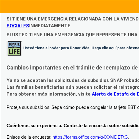
SI TIENE UNA EMERGENCIA RELACIONADA CON LA VIVIEN
SOCIALES
INMEDIATAMENTE.
SI USTED TIENE UNA EMERGENCIA QUE REPRESENTE UNA 
Usted tiene el poder para Donar Vida. Haga clic aquí para obte
Cambios importantes en el trámite de reemplazo de l
Ya no se aceptan las solicitudes de subsidios SNAP robad
Las familias beneficiarias aún pueden solicitar el reintegr
Para obtener más información, visite
Alerta de Estafa de 
Proteja sus subsidios. Sepa cómo puede congelar la tarjeta EBT c
Cuéntenos su experiencia. Conteste la encuesta sobre subsidi
Enlace de la encuesta:
https://forms.office.com/g/iXXyiDETtG
.