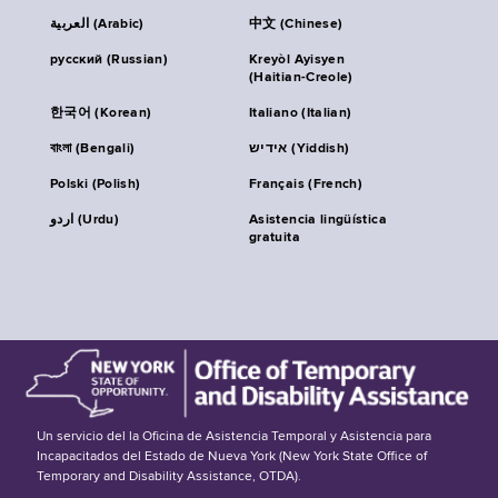
العربية (Arabic)
中文 (Chinese)
русский (Russian)
Kreyòl Ayisyen
(Haitian-Creole)
한국어 (Korean)
Italiano (Italian)
বাংলা (Bengali)
אידיש (Yiddish)
Polski (Polish)
Français (French)
اردو (Urdu)
Asistencia lingüística
gratuita
Un servicio del la Oficina de Asistencia Temporal y Asistencia para
Incapacitados del Estado de Nueva York (New York State Office of
Temporary and Disability Assistance, OTDA).