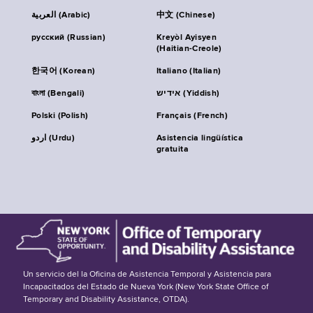
العربية (Arabic)
中文 (Chinese)
русский (Russian)
Kreyòl Ayisyen
(Haitian-Creole)
한국어 (Korean)
Italiano (Italian)
বাংলা (Bengali)
אידיש (Yiddish)
Polski (Polish)
Français (French)
اردو (Urdu)
Asistencia lingüística
gratuita
Un servicio del la Oficina de Asistencia Temporal y Asistencia para
Incapacitados del Estado de Nueva York (New York State Office of
Temporary and Disability Assistance, OTDA).