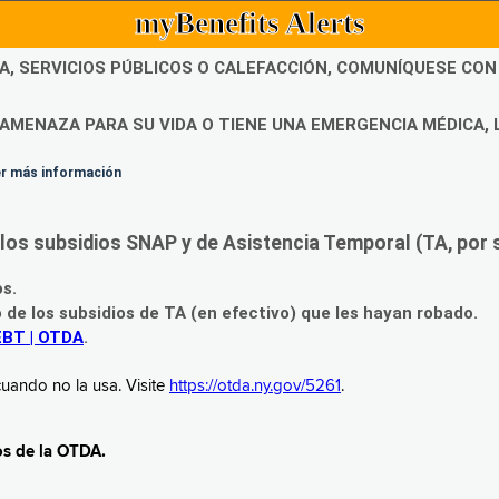
myBenefits Alerts
DA, SERVICIOS PÚBLICOS O CALEFACCIÓN, COMUNÍQUESE CO
AMENAZA PARA SU VIDA O TIENE UNA EMERGENCIA MÉDICA, 
ner más información
os subsidios SNAP y de Asistencia Temporal (TA, por su
os.
o de los subsidios de TA (en efectivo) que les hayan robado.
EBT | OTDA
.
uando no la usa. Visite
https://otda.ny.gov/5261
.
os de la OTDA.