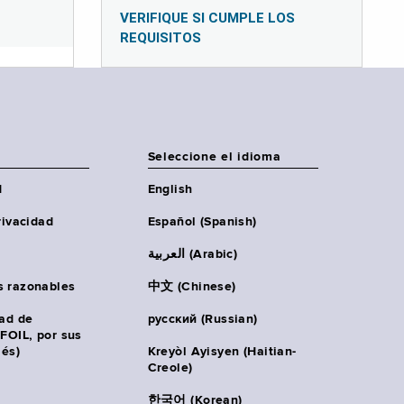
VERIFIQUE SI CUMPLE LOS
REQUISITOS
Seleccione el idioma
d
English
rivacidad
Español (Spanish)
العربية (Arabic)
s razonables
中文 (Chinese)
tad de
русский (Russian)
(FOIL, por sus
lés)
Kreyòl Ayisyen (Haitian-
Creole)
한국어 (Korean)