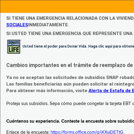
SI TIENE UNA EMERGENCIA RELACIONADA CON LA VIVIEN
SOCIALES
INMEDIATAMENTE.
SI USTED TIENE UNA EMERGENCIA QUE REPRESENTE UNA 
Usted tiene el poder para Donar Vida. Haga clic aquí para obte
Cambios importantes en el trámite de reemplazo de l
Ya no se aceptan las solicitudes de subsidios SNAP robad
Las familias beneficiarias aún pueden solicitar el reintegr
Para obtener más información, visite
Alerta de Estafa de 
Proteja sus subsidios. Sepa cómo puede congelar la tarjeta EBT c
Cuéntenos su experiencia. Conteste la encuesta sobre subsidi
Enlace de la encuesta:
https://forms.office.com/g/iXXyiDETtG
.