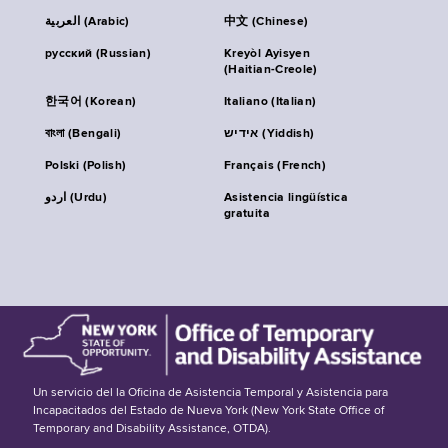
العربية (Arabic)
中文 (Chinese)
русский (Russian)
Kreyòl Ayisyen
(Haitian-Creole)
한국어 (Korean)
Italiano (Italian)
বাংলা (Bengali)
אידיש (Yiddish)
Polski (Polish)
Français (French)
اردو (Urdu)
Asistencia lingüística
gratuita
Un servicio del la Oficina de Asistencia Temporal y Asistencia para
Incapacitados del Estado de Nueva York (New York State Office of
Temporary and Disability Assistance, OTDA).