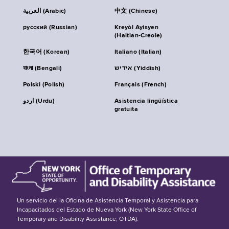
العربية (Arabic)
中文 (Chinese)
русский (Russian)
Kreyòl Ayisyen
(Haitian-Creole)
한국어 (Korean)
Italiano (Italian)
বাংলা (Bengali)
אידיש (Yiddish)
Polski (Polish)
Français (French)
اردو (Urdu)
Asistencia lingüística
gratuita
Un servicio del la Oficina de Asistencia Temporal y Asistencia para
Incapacitados del Estado de Nueva York (New York State Office of
Temporary and Disability Assistance, OTDA).