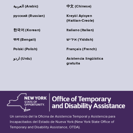
العربية (Arabic)
中文 (Chinese)
русский (Russian)
Kreyòl Ayisyen
(Haitian-Creole)
한국어 (Korean)
Italiano (Italian)
বাংলা (Bengali)
אידיש (Yiddish)
Polski (Polish)
Français (French)
اردو (Urdu)
Asistencia lingüística
gratuita
Un servicio del la Oficina de Asistencia Temporal y Asistencia para
Incapacitados del Estado de Nueva York (New York State Office of
Temporary and Disability Assistance, OTDA).