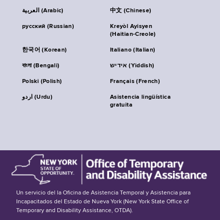
العربية (Arabic)
中文 (Chinese)
русский (Russian)
Kreyòl Ayisyen
(Haitian-Creole)
한국어 (Korean)
Italiano (Italian)
বাংলা (Bengali)
אידיש (Yiddish)
Polski (Polish)
Français (French)
اردو (Urdu)
Asistencia lingüística
gratuita
Un servicio del la Oficina de Asistencia Temporal y Asistencia para
Incapacitados del Estado de Nueva York (New York State Office of
Temporary and Disability Assistance, OTDA).