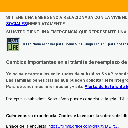
SI TIENE UNA EMERGENCIA RELACIONADA CON LA VIVIEN
SOCIALES
INMEDIATAMENTE.
SI USTED TIENE UNA EMERGENCIA QUE REPRESENTE UNA 
Usted tiene el poder para Donar Vida. Haga clic aquí para obte
Cambios importantes en el trámite de reemplazo de l
Ya no se aceptan las solicitudes de subsidios SNAP robad
Las familias beneficiarias aún pueden solicitar el reintegr
Para obtener más información, visite
Alerta de Estafa de 
Proteja sus subsidios. Sepa cómo puede congelar la tarjeta EBT c
Cuéntenos su experiencia. Conteste la encuesta sobre subsidi
Enlace de la encuesta:
https://forms.office.com/g/iXXyiDETtG
.