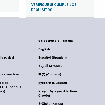
VERIFIQUE SI CUMPLE LOS
REQUISITOS
Seleccione el idioma
d
English
rivacidad
Español (Spanish)
العربية (Arabic)
s razonables
中文 (Chinese)
tad de
русский (Russian)
(FOIL, por sus
lés)
Kreyòl Ayisyen (Haitian-
Creole)
한국어 (Korean)