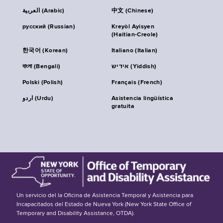
العربية (Arabic)
中文 (Chinese)
русский (Russian)
Kreyòl Ayisyen
(Haitian-Creole)
한국어 (Korean)
Italiano (Italian)
বাংলা (Bengali)
אידיש (Yiddish)
Polski (Polish)
Français (French)
اردو (Urdu)
Asistencia lingüística
gratuita
Un servicio del la Oficina de Asistencia Temporal y Asistencia para
Incapacitados del Estado de Nueva York (New York State Office of
Temporary and Disability Assistance, OTDA).