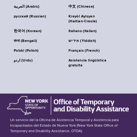
العربية (Arabic)
中文 (Chinese)
русский (Russian)
Kreyòl Ayisyen
(Haitian-Creole)
한국어 (Korean)
Italiano (Italian)
বাংলা (Bengali)
אידיש (Yiddish)
Polski (Polish)
Français (French)
اردو (Urdu)
Asistencia lingüística
gratuita
Un servicio del la Oficina de Asistencia Temporal y Asistencia para
Incapacitados del Estado de Nueva York (New York State Office of
Temporary and Disability Assistance, OTDA).