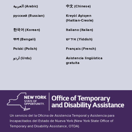
العربية (Arabic)
中文 (Chinese)
русский (Russian)
Kreyòl Ayisyen
(Haitian-Creole)
한국어 (Korean)
Italiano (Italian)
বাংলা (Bengali)
אידיש (Yiddish)
Polski (Polish)
Français (French)
اردو (Urdu)
Asistencia lingüística
gratuita
Un servicio del la Oficina de Asistencia Temporal y Asistencia para
Incapacitados del Estado de Nueva York (New York State Office of
Temporary and Disability Assistance, OTDA).