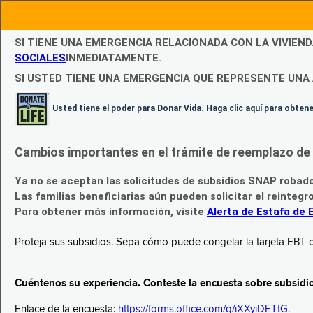
SI TIENE UNA EMERGENCIA RELACIONADA CON LA VIVIEN
SOCIALES
INMEDIATAMENTE.
SI USTED TIENE UNA EMERGENCIA QUE REPRESENTE UNA 
Usted tiene el poder para Donar Vida. Haga clic aquí para obte
Cambios importantes en el trámite de reemplazo de l
Ya no se aceptan las solicitudes de subsidios SNAP robad
Las familias beneficiarias aún pueden solicitar el reintegr
Para obtener más información, visite
Alerta de Estafa de 
Proteja sus subsidios. Sepa cómo puede congelar la tarjeta EBT c
Cuéntenos su experiencia. Conteste la encuesta sobre subsidi
Enlace de la encuesta:
https://forms.office.com/g/iXXyiDETtG
.