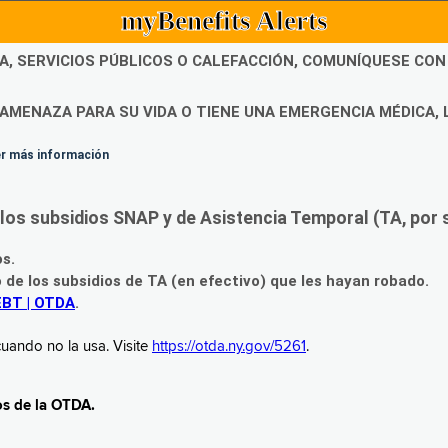
myBenefits Alerts
DA, SERVICIOS PÚBLICOS O CALEFACCIÓN, COMUNÍQUESE CO
AMENAZA PARA SU VIDA O TIENE UNA EMERGENCIA MÉDICA, 
ner más información
os subsidios SNAP y de Asistencia Temporal (TA, por su
os.
o de los subsidios de TA (en efectivo) que les hayan robado.
EBT | OTDA
.
uando no la usa. Visite
https://otda.ny.gov/5261
.
os de la OTDA.