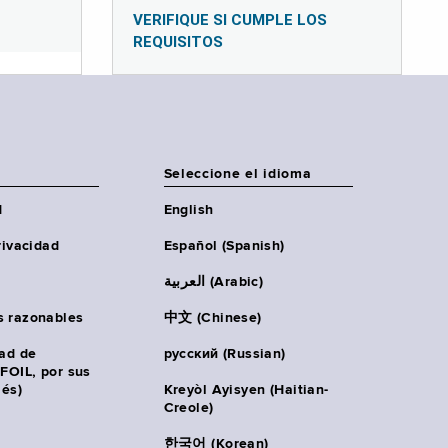
VERIFIQUE SI CUMPLE LOS
REQUISITOS
Seleccione el idioma
d
English
rivacidad
Español (Spanish)
العربية (Arabic)
s razonables
中文 (Chinese)
tad de
русский (Russian)
(FOIL, por sus
lés)
Kreyòl Ayisyen (Haitian-
Creole)
한국어 (Korean)